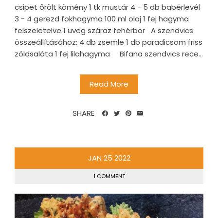
csipet őrölt kömény 1 tk mustár 4 - 5 db babérlevél
3 - 4 gerezd fokhagyma 100 ml olaj 1 fej hagyma
felszeletelve 1 üveg száraz fehérbor A szendvics
összeállításához: 4 db zsemle 1 db paradicsom friss
zöldsaláta 1 fej lilahagyma Bifana szendvics rece...
Read More
SHARE
JAN
25
2022
1 COMMENT