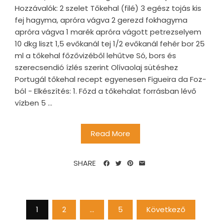
Hozzávalók: 2 szelet Tőkehal (filé) 3 egész tojás kis
fej hagyma, apróra vágva 2 gerezd fokhagyma
apróra vágva 1 marék apróra vágott petrezselyem
10 dkg liszt 1,5 evőkanál tej 1/2 evőkanál fehér bor 25
ml a tőkehal főzővizéből lehűtve Só, bors és
szerecsendió ízlés szerint Olívaolaj sütéshez
Portugál tőkehal recept egyenesen Figueira da Foz-
ból - Elkészítés: 1. Főzd a tőkehalat forrásban lévő
vízben 5 ...
Read More
SHARE
Bejegyzések
1
2
…
5
Következő