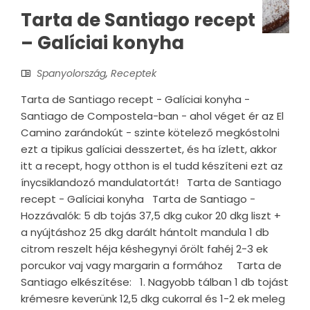
Tarta de Santiago recept
– Galíciai konyha
Spanyolország
,
Receptek
Tarta de Santiago recept - Galíciai konyha -
Santiago de Compostela-ban - ahol véget ér az El
Camino zarándokút - szinte kötelező megkóstolni
ezt a tipikus galíciai desszertet, és ha ízlett, akkor
itt a recept, hogy otthon is el tudd készíteni ezt az
ínycsiklandozó mandulatortát! Tarta de Santiago
recept - Galíciai konyha Tarta de Santiago -
Hozzávalók: 5 db tojás 37,5 dkg cukor 20 dkg liszt +
a nyújtáshoz 25 dkg darált hántolt mandula 1 db
citrom reszelt héja késhegynyi őrölt fahéj 2-3 ek
porcukor vaj vagy margarin a formához Tarta de
Santiago elkészítése: 1. Nagyobb tálban 1 db tojást
krémesre keverünk 12,5 dkg cukorral és 1-2 ek meleg