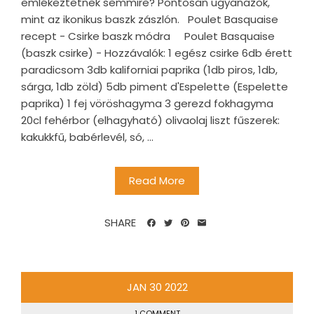
emlékeztetnek semmire? Pontosan ugyanazok,
mint az ikonikus baszk zászlón. Poulet Basquaise
recept - Csirke baszk módra Poulet Basquaise
(baszk csirke) - Hozzávalók: 1 egész csirke 6db érett
paradicsom 3db kaliforniai paprika (1db piros, 1db,
sárga, 1db zöld) 5db piment d'Espelette (Espelette
paprika) 1 fej vöröshagyma 3 gerezd fokhagyma
20cl fehérbor (elhagyható) olivaolaj liszt fűszerek:
kakukkfű, babérlevél, só, ...
Read More
SHARE
JAN
30
2022
1 COMMENT