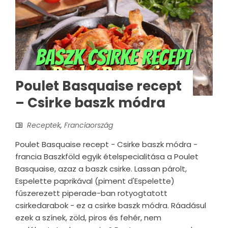
Poulet Basquaise recept
– Csirke baszk módra
Receptek
,
Franciaország
Poulet Basquaise recept - Csirke baszk módra -
francia Baszkföld egyik ételspecialitása a Poulet
Basquaise, azaz a baszk csirke. Lassan párolt,
Espelette paprikával (piment d'Espelette)
fűszerezett piperade-ban rotyogtatott
csirkedarabok - ez a csirke baszk módra. Ráadásul
ezek a színek, zöld, piros és fehér, nem