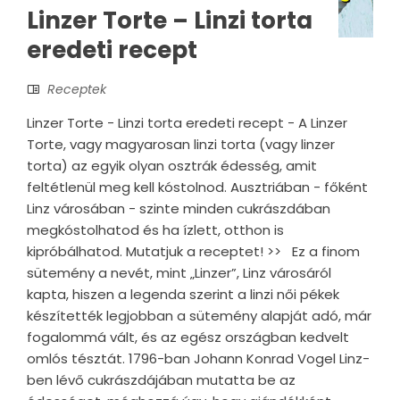
Linzer Torte – Linzi torta
eredeti recept
Receptek
Linzer Torte - Linzi torta eredeti recept - A Linzer
Torte, vagy magyarosan linzi torta (vagy linzer
torta) az egyik olyan osztrák édesség, amit
feltétlenül meg kell kóstolnod. Ausztriában - főként
Linz városában - szinte minden cukrászdában
megkóstolhatod és ha ízlett, otthon is
kipróbálhatod. Mutatjuk a receptet! >> Ez a finom
sütemény a nevét, mint „Linzer”, Linz városáról
kapta, hiszen a legenda szerint a linzi női pékek
készítették legjobban a sütemény alapját adó, már
fogalommá vált, és az egész országban kedvelt
omlós tésztát. 1796-ban Johann Konrad Vogel Linz-
ben lévő cukrászdájában mutatta be az