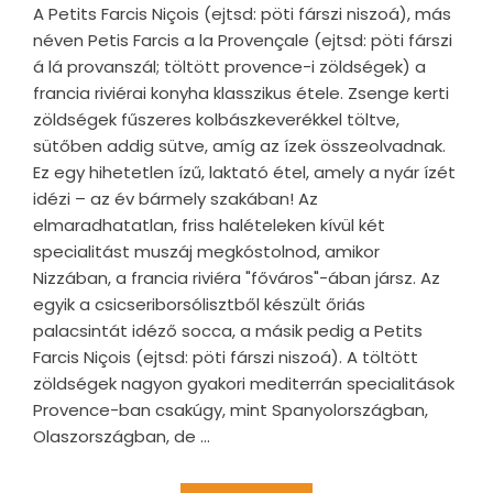
A Petits Farcis Niçois (ejtsd: pöti fárszi niszoá), más
néven Petis Farcis a la Provençale (ejtsd: pöti fárszi
á lá provanszál; töltött provence-i zöldségek) a
francia riviérai konyha klasszikus étele. Zsenge kerti
zöldségek fűszeres kolbászkeverékkel töltve,
sütőben addig sütve, amíg az ízek összeolvadnak.
Ez egy hihetetlen ízű, laktató étel, amely a nyár ízét
idézi – az év bármely szakában! Az
elmaradhatatlan, friss halételeken kívül két
specialitást muszáj megkóstolnod, amikor
Nizzában, a francia riviéra "főváros"-ában jársz. Az
egyik a csicseriborsólisztből készült őriás
palacsintát idéző socca, a másik pedig a Petits
Farcis Niçois (ejtsd: pöti fárszi niszoá). A töltött
zöldségek nagyon gyakori mediterrán specialitások
Provence-ban csakúgy, mint Spanyolországban,
Olaszországban, de ...