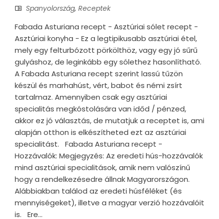
Spanyolország
,
Receptek
Fabada Asturiana recept - Asztúriai sólet recept -
Asztúriai konyha - Ez a legtipikusabb asztúriai étel,
mely egy felturbózott pörkölthöz, vagy egy jó sűrű
gulyáshoz, de leginkább egy sólethez hasonlítható.
A Fabada Asturiana recept szerint lassú tűzön
készül és marhahúst, vért, babot és némi zsírt
tartalmaz. Amennyiben csak egy asztúriai
specialitás megkóstolására van időd / pénzed,
akkor ez jó választás, de mutatjuk a receptet is, ami
alapján otthon is elkészítheted ezt az asztúriai
specialitást. Fabada Asturiana recept -
Hozzávalók: Megjegyzés: Az eredeti hús-hozzávalók
mind asztúriai specialitások, amik nem valószínű
hogy a rendelkezésedre állnak Magyarországon.
Alábbiakban találod az eredeti húsféléket (és
mennyiségeket), illetve a magyar verzió hozzávalóit
is. Ere...