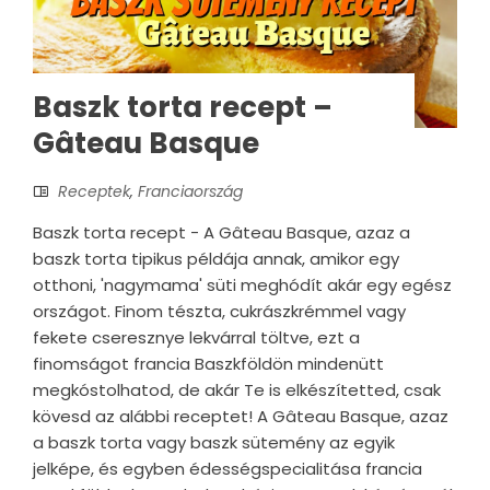
Baszk torta recept –
Gâteau Basque
Receptek
,
Franciaország
Baszk torta recept - A Gâteau Basque, azaz a
baszk torta tipikus példája annak, amikor egy
otthoni, 'nagymama' süti meghódít akár egy egész
országot. Finom tészta, cukrászkrémmel vagy
fekete cseresznye lekvárral töltve, ezt a
finomságot francia Baszkföldön mindenütt
megkóstolhatod, de akár Te is elkészítetted, csak
kövesd az alábbi receptet! A Gâteau Basque, azaz
a baszk torta vagy baszk sütemény az egyik
jelképe, és egyben édességspecialitása francia