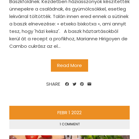
Baszkföldnek. Kezdetben háziasszonyok készítették
ünnepekre a családnak, és gyümölcsökkel, esetleg
lekvárral töltötték. Talán innen ered ennek a sütinek
a baszk elnevezése: « etxeko bixkotxa », ami annyit
tesz, hogy 'házi keksz'. A baszk háztartásokból
kerül át a recept a profikhoz, Marianne Hirigoyen de
Cambo cukrász az el...
Read More
SHARE
FEBR
1
2022
1 COMMENT