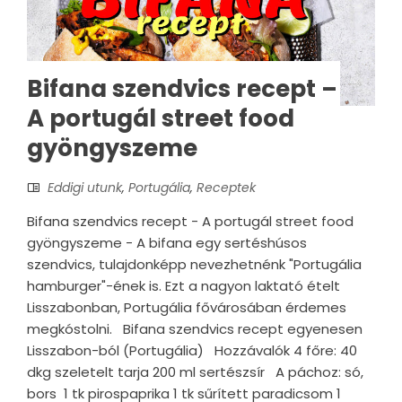
Bifana szendvics recept –
A portugál street food
gyöngyszeme
Eddigi utunk
,
Portugália
,
Receptek
Bifana szendvics recept - A portugál street food
gyöngyszeme - A bifana egy sertéshúsos
szendvics, tulajdonképp nevezhetnénk "Portugália
hamburger"-ének is. Ezt a nagyon laktató ételt
Lisszabonban, Portugália fővárosában érdemes
megkóstolni. Bifana szendvics recept egyenesen
Lisszabon-ból (Portugália) Hozzávalók 4 főre: 40
dkg szeletelt tarja 200 ml sertészsír A páchoz: só,
bors 1 tk pirospaprika 1 tk sűrített paradicsom 1