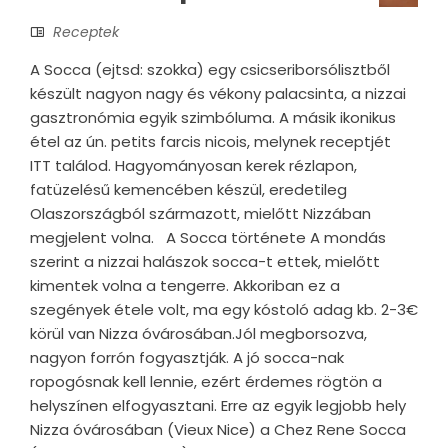
Receptek
A Socca (ejtsd: szokka) egy csicseriborsólisztből
készült nagyon nagy és vékony palacsinta, a nizzai
gasztronómia egyik szimbóluma. A másik ikonikus
étel az ún. petits farcis nicois, melynek receptjét
ITT találod. Hagyományosan kerek rézlapon,
fatüzelésű kemencében készül, eredetileg
Olaszországból származott, mielőtt Nizzában
megjelent volna. A Socca története A mondás
szerint a nizzai halászok socca-t ettek, mielőtt
kimentek volna a tengerre. Akkoriban ez a
szegények étele volt, ma egy kóstoló adag kb. 2-3€
körül van Nizza óvárosában.Jól megborsozva,
nagyon forrón fogyasztják. A jó socca-nak
ropogósnak kell lennie, ezért érdemes rögtön a
helyszínen elfogyasztani. Erre az egyik legjobb hely
Nizza óvárosában (Vieux Nice) a Chez Rene Socca