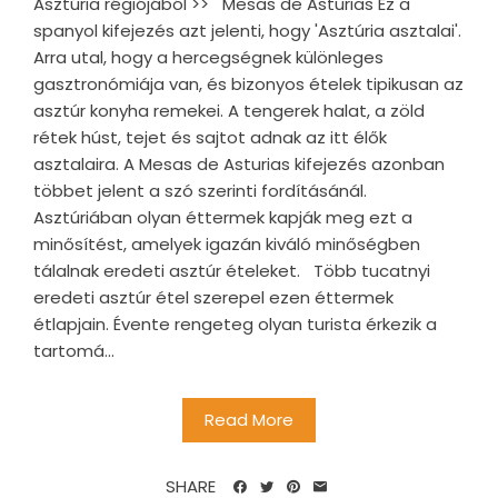
Asztúria régiójából >> Mesas de Asturias Ez a
spanyol kifejezés azt jelenti, hogy 'Asztúria asztalai'.
Arra utal, hogy a hercegségnek különleges
gasztronómiája van, és bizonyos ételek tipikusan az
asztúr konyha remekei. A tengerek halat, a zöld
rétek húst, tejet és sajtot adnak az itt élők
asztalaira. A Mesas de Asturias kifejezés azonban
többet jelent a szó szerinti fordításánál.
Asztúriában olyan éttermek kapják meg ezt a
minősítést, amelyek igazán kiváló minőségben
tálalnak eredeti asztúr ételeket. Több tucatnyi
eredeti asztúr étel szerepel ezen éttermek
étlapjain. Évente rengeteg olyan turista érkezik a
tartomá...
Read More
SHARE