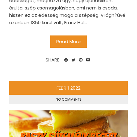
édességet, méghozzá úgy, hogy ajándékként
árulta, szép csomagolásban, ami nem is csoda,
hiszen ez az édesség maga a szépség. Világhírűvé
azonban 1850 körül vált, Franz Höl...
Read More
SHARE
FEBR
1
2022
NO COMMENTS