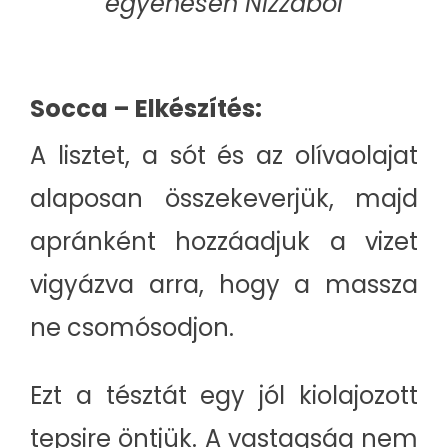
egyenesen Nizzából
Socca – Elkészítés:
A lisztet, a sót és az olívaolajat
alaposan összekeverjük, majd
apránként hozzáadjuk a vizet
vigyázva arra, hogy a massza
ne csomósodjon.
Ezt a tésztát egy jól kiolajozott
tepsire öntjük. A vastagság nem