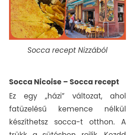
Socca recept Nizzából
Socca Nicoise – Socca recept
Ez egy „házi” változat, ahol
fatüzelésű kemence nélkül
készíthetsz socca-t otthon. A
trükk a sütésben rejlik. Kezdd