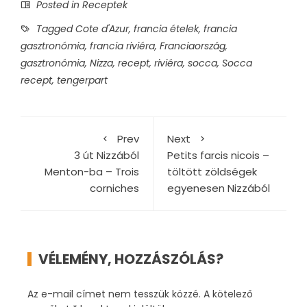
Posted in
Receptek
Tagged
Cote d'Azur
,
francia ételek
,
francia
gasztronómia
,
francia riviéra
,
Franciaország
,
gasztronómia
,
Nizza
,
recept
,
riviéra
,
socca
,
Socca
recept
,
tengerpart
Prev
Next
3 út Nizzából
Petits farcis nicois –
Menton-ba – Trois
töltött zöldségek
corniches
egyenesen Nizzából
VÉLEMÉNY, HOZZÁSZÓLÁS?
Az e-mail címet nem tesszük közzé.
A kötelező