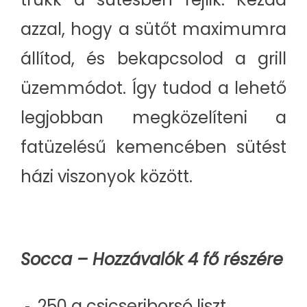
azzal, hogy a sütőt maximumra
állítod, és bekapcsolod a grill
üzemmódot. Így tudod a lehető
legjobban megközelíteni a
fatüzelésű kemencében sütést
házi viszonyok között.
Socca – Hozzávalók 4 fő részére
250 g csicseriborsó liszt