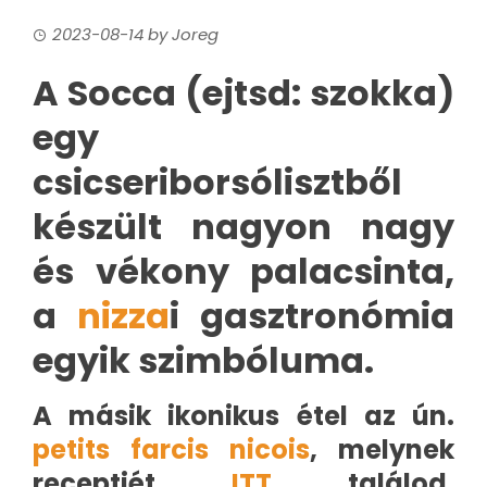
2023-08-14
by
Joreg
A Socca (ejtsd: szokka)
egy
csicseriborsólisztből
készült nagyon nagy
és vékony palacsinta,
a
nizza
i gasztronómia
egyik szimbóluma.
A másik ikonikus étel az ún.
petits farcis nicois
, melynek
receptjét
ITT
találod.