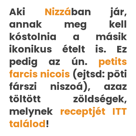
Aki
Nizzá
ban jár,
annak meg kell
kóstolnia a másik
ikonikus ételt is. Ez
pedig az ún.
petits
farcis nicois
(ejtsd: pöti
fárszi niszoá), azaz
töltött zöldségek,
melynek
receptjét ITT
találod
!