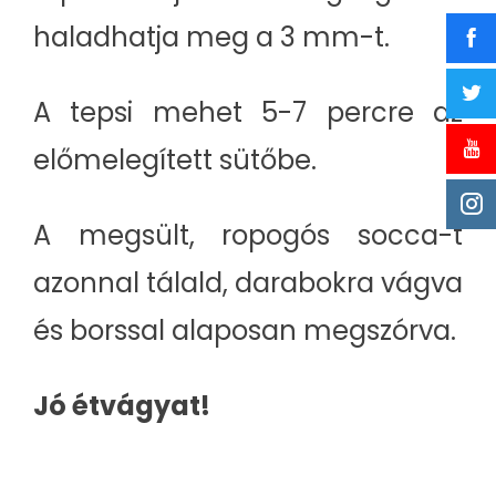
haladhatja meg a 3 mm-t.
A tepsi mehet 5-7 percre az
előmelegített sütőbe.
A megsült, ropogós socca-t
azonnal tálald, darabokra vágva
és borssal alaposan megszórva.
Jó étvágyat!