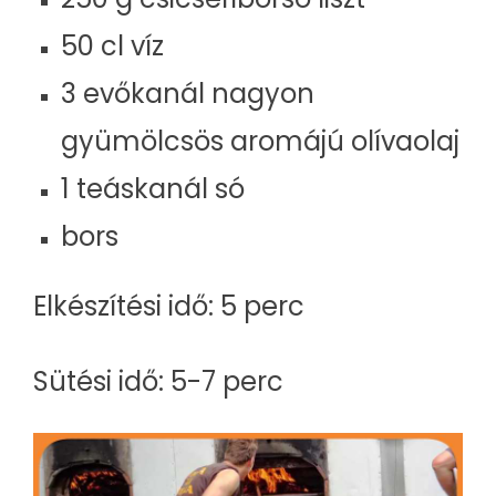
50 cl víz
3 evőkanál nagyon
gyümölcsös aromájú olívaolaj
1 teáskanál só
bors
Elkészítési idő: 5 perc
Sütési idő: 5-7 perc