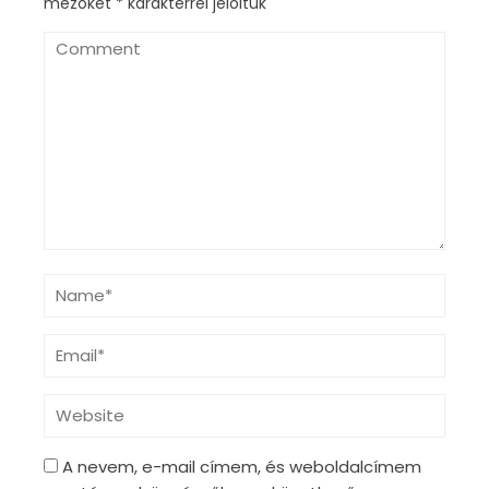
mezőket
*
karakterrel jelöltük
A nevem, e-mail címem, és weboldalcímem