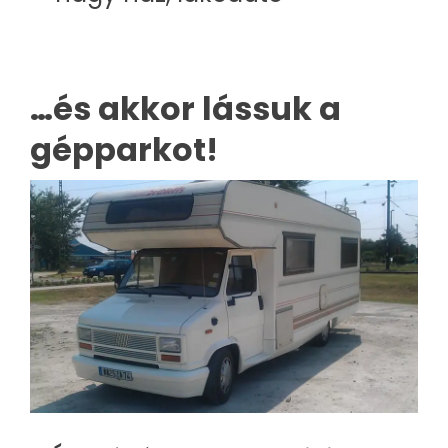
…és akkor lássuk a
gépparkot!