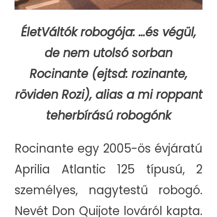
ÉletVáltók robogója:
…és végül,
de nem utolsó sorban
Rocinante (ejtsd: rozinante,
röviden Rozi), alias a mi roppant
teherbírású robogónk
Rocinante egy 2005-ös évjáratú
Aprilia Atlantic 125 típusú, 2
személyes, nagytestű robogó.
Nevét Don Quijote lováról kapta.