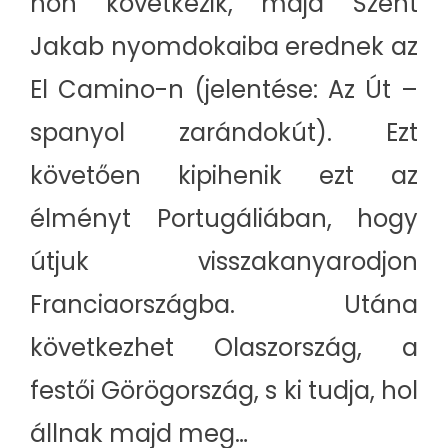
hon következik, majd Szent
Jakab nyomdokaiba erednek az
El Camino-n (jelentése: Az Út –
spanyol zarándokút). Ezt
követően kipihenik ezt az
élményt Portugáliában, hogy
útjuk visszakanyarodjon
Franciaországba. Utána
következhet Olaszország, a
festői Görögország, s ki tudja, hol
állnak majd meg…