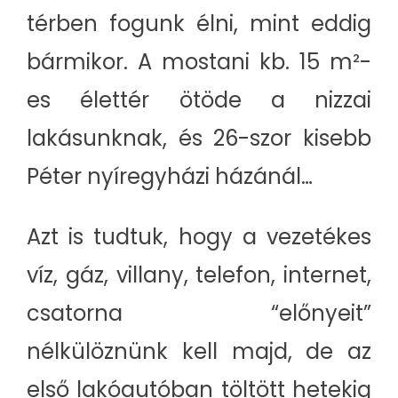
térben fogunk élni, mint eddig
bármikor. A mostani kb. 15 m²-
es élettér ötöde a nizzai
lakásunknak, és 26-szor kisebb
Péter nyíregyházi házánál…
Azt is tudtuk, hogy a vezetékes
víz, gáz, villany, telefon, internet,
csatorna “előnyeit”
nélkülöznünk kell majd, de az
első lakóautóban töltött hetekig