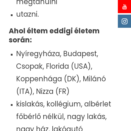
megtanulni
utazni.
Ahol éltem eddigi életem
során:
Nyíregyháza, Budapest,
Csopak, Florida (USA),
Koppenhága (DK), Milánó
(ITA), Nizza (FR)
kislakás, kollégium, albérlet
főbérlő nélkül, nagy lakás,
nagy ház, lakóautó