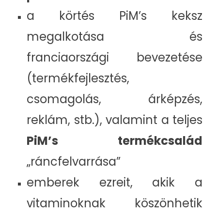
a körtés PiM’s keksz
megalkotása és
franciaországi bevezetése
(termékfejlesztés,
csomagolás, árképzés,
reklám, stb.), valamint a teljes
PiM’s
termékcsalád
„ráncfelvarrása”
emberek ezreit, akik a
vitaminoknak köszönhetik