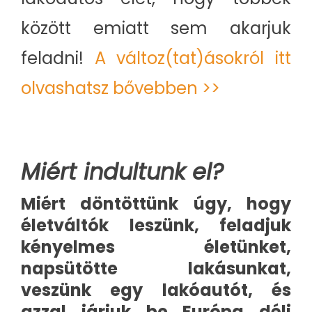
között emiatt sem akarjuk
feladni!
A változ(tat)ásokról itt
olvashatsz bővebben >>
Miért indultunk el?
Miért döntöttünk úgy, hogy
életváltók leszünk, feladjuk
kényelmes életünket,
napsütötte lakásunkat,
veszünk egy lakóautót, és
azzal járjuk be Európa déli