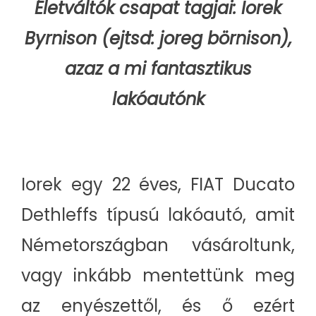
Életváltók csapat tagjai: Iorek
Byrnison (ejtsd: joreg börnison),
azaz a mi fantasztikus
lakóautónk
Iorek egy 22 éves, FIAT Ducato
Dethleffs típusú lakóautó, amit
Németországban vásároltunk,
vagy inkább mentettünk meg
az enyészettől, és ő ezért