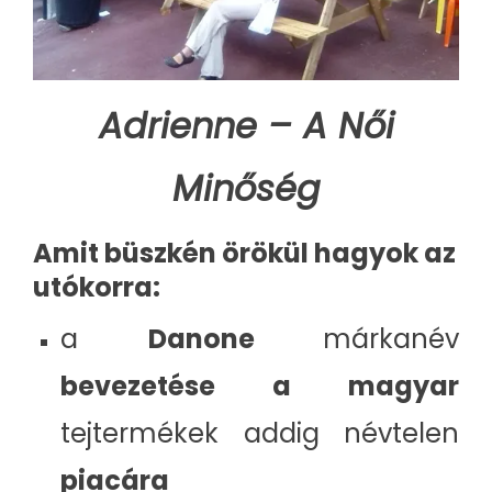
Adrienne – A Női
Minőség
Amit büszkén örökül hagyok az
utókorra:
a
Danone
márkanév
bevezetése a magyar
tejtermékek addig névtelen
piac
ára