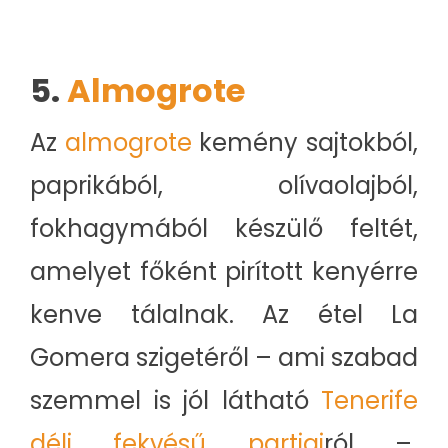
5.
Almogrote
Az
almogrote
kemény sajtokból,
paprikából, olívaolajból,
fokhagymából készülő feltét,
amelyet főként pirított kenyérre
kenve tálalnak. Az étel La
Gomera szigetéről – ami szabad
szemmel is jól látható
Tenerife
déli fekvésű partjai
ról –