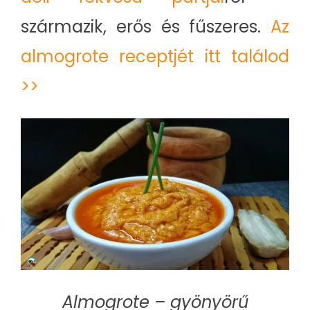
származik, erős és fűszeres.
Az
almogrote receptjét itt találod
>>
Almogrote – gyönyörű