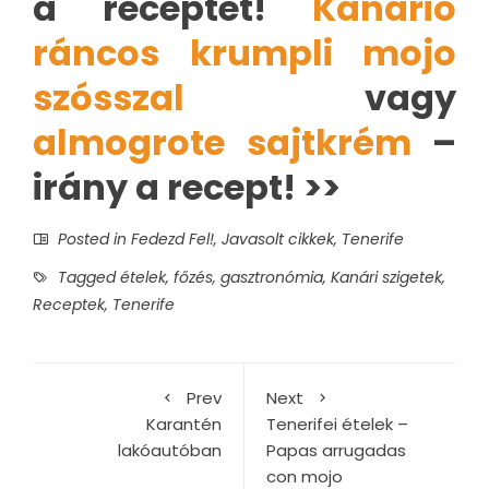
a receptet!
Kanárió
ráncos krumpli mojo
szósszal
vagy
almogrote sajtkrém
–
irány a recept! >>
Posted in
Fedezd Fel!
,
Javasolt cikkek
,
Tenerife
Tagged
ételek
,
főzés
,
gasztronómia
,
Kanári szigetek
,
Receptek
,
Tenerife
Prev
Next
Karantén
Tenerifei ételek –
lakóautóban
Papas arrugadas
con mojo