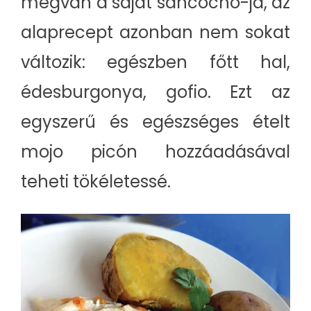
megvan a saját sancocho-ja, az
alaprecept azonban nem sokat
változik: egészben főtt hal,
édesburgonya, gofio. Ezt az
egyszerű és egészséges ételt
mojo picón hozzáadásával
teheti tökéletessé.