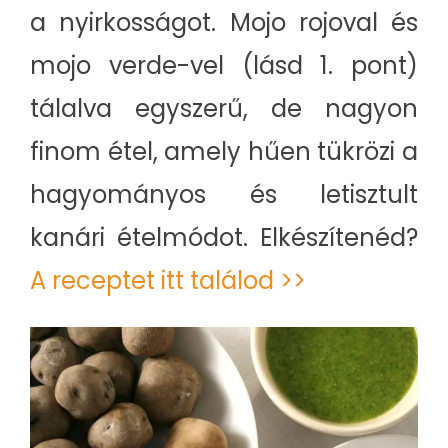
a nyirkosságot. Mojo rojoval és
mojo verde-vel (lásd 1. pont)
tálalva egyszerű, de nagyon
finom étel, amely hűen tükrözi a
hagyományos és letisztult
kanári ételmódot. Elkészítenéd?
A receptet itt találod >>