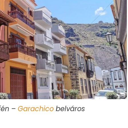
fén –
Garachico
belváros