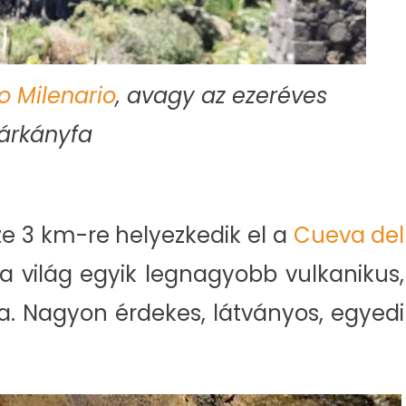
o Milenario
, avagy az ezeréves
árkányfa
ze 3 km-re helyezkedik el a
Cueva del
 a világ egyik legnagyobb vulkanikus,
gja. Nagyon érdekes, látványos, egyedi