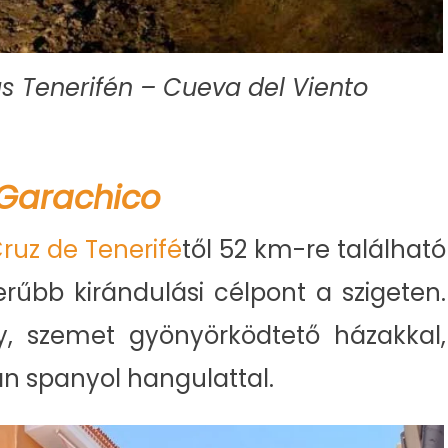
s Tenerifén – Cueva del Viento
Garachico
ruz de Tenerifé
től 52 km-re található
rűbb kirándulási célpont a szigeten.
y, szemet gyönyörködtető házakkal,
n spanyol hangulattal.