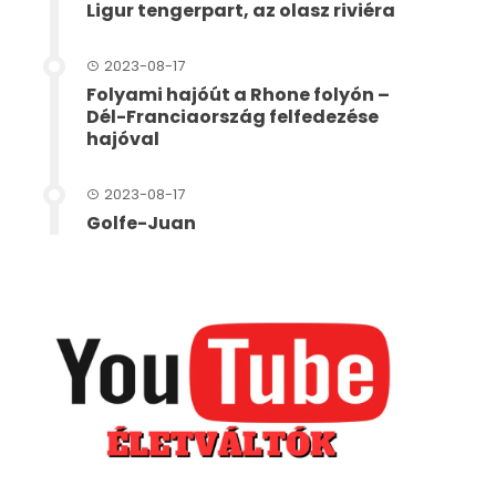
Ligur tengerpart, az olasz riviéra
2023-08-17
Folyami hajóút a Rhone folyón –
Dél-Franciaország felfedezése
hajóval
2023-08-17
Golfe-Juan