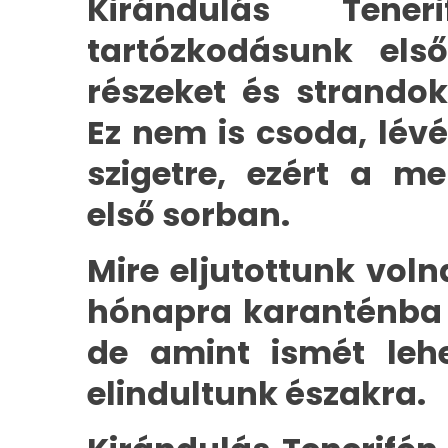
Kirándulás Tene
tartózkodásunk els
részeket és strandok
Ez nem is csoda, lév
szigetre, ezért a me
első sorban.
Mire eljutottunk volna
hónapra karanténba 
de amint ismét lehe
elindultunk északra.