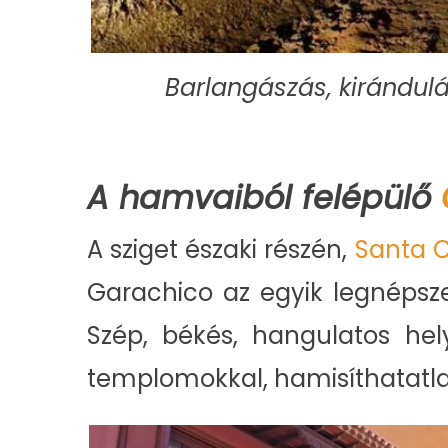
Barlangászás, kirándulá
A hamvaiból felépülő
A sziget északi részén,
Santa C
Garachico az egyik legnépsze
Szép, békés, hangulatos hel
templomokkal, hamisíthatatla