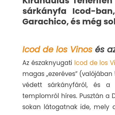
Kirándulás Tenerifén 
sárkányfa Icod-ban
Garachico, és még so
Icod de los Vinos
és az
Az északnyugati
Icod de los V
magas „ezeréves” (valójában 5
védett sárkányfáról, és a
templomról híres. Pusztán a 
sokan látogatnak ide, mely a