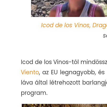
Icod de los Vinos, Drag
s
Icod de los Vinos-tól mindöss
Viento
, az EU legnagyobb, és
láva által létrehozott barlan
program.