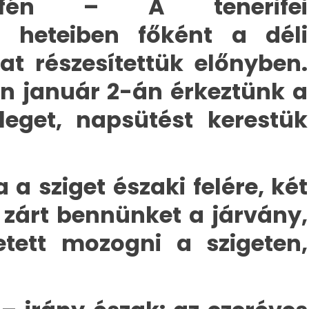
rifén – A tenerifei
ő heteiben főként a déli
at részesítettük előnyben.
én január 2-án érkeztünk a
leget, napsütést kerestük
 a sziget északi felére, két
zárt bennünket a járvány,
tett mozogni a szigeten,