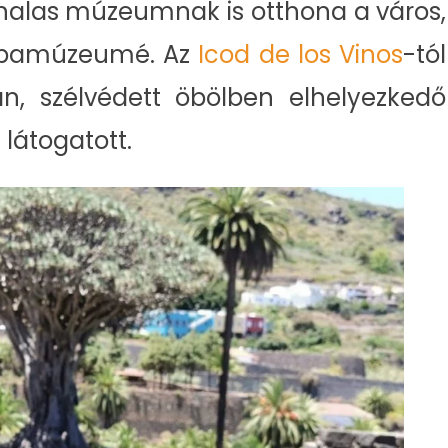
onalas múzeumnak is otthona a város,
babamúzeumé. Az
Icod de los Vinos
-tól
n, szélvédett öbölben elhelyezkedő
 látogatott.