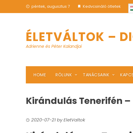
Skip
péntek, augusztus 7
Kedvcsináló ötletek
to
content
ÉLETVÁLTOK – D
Adrienne és Péter Kalandjai
HOME
RÓLUNK
TANÁCSAINK
KAPC
Kirándulás Tenerifén –
2020-07-21
by
EletValtok