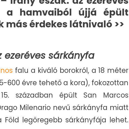
– irány észak: az ezeréves
, a hamvaiból újjá épült
k más érdekes látnivaló >>
 ezeréves sárkányfa
inos
falu a kiváló borokról, a 18 méter
-600 évre tehető a kora), fokozottan
 15. században épült San Marcos
Drago Milenario nevű sárkányfa miatt
 Föld legöregebb sárkányfája lehet.