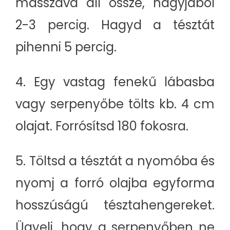
masszává áll össze, nagyjából
2-3 percig. Hagyd a tésztát
pihenni 5 percig.
4. Egy vastag fenekű lábasba
vagy serpenyőbe tölts kb. 4 cm
olajat. Forrósítsd 180 fokosra.
5. Töltsd a tésztát a nyomóba és
nyomj a forró olajba egyforma
hosszúságú tésztahengereket.
Ügyelj, hogy a serpenyőben ne