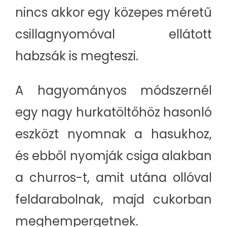
nincs akkor egy közepes méretű
csillagnyomóval ellátott
habzsák is megteszi.
A hagyományos módszernél
egy nagy hurkatöltőhöz hasonló
eszközt nyomnak a hasukhoz,
és ebből nyomják csiga alakban
a churros-t, amit utána ollóval
feldarabolnak, majd cukorban
meghempergetnek.