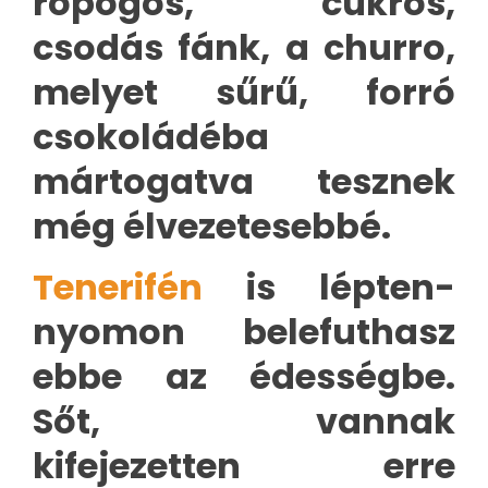
ropogós, cukros,
csodás fánk, a churro,
melyet sűrű, forró
csokoládéba
mártogatva tesznek
még élvezetesebbé.
Tenerifén
is lépten-
nyomon belefuthasz
ebbe az édességbe.
Sőt, vannak
kifejezetten erre