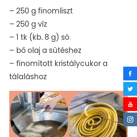
– 250 g finomliszt
– 250 g víz
– 1 tk (kb. 8 g) só
– bő olaj a sütéshez
– finomított kristálycukor a
tálaláshoz