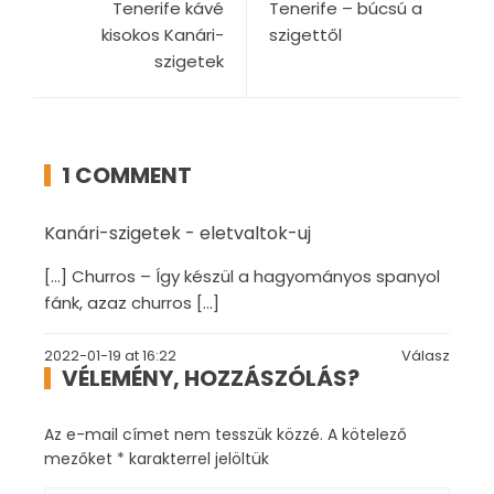
Tenerife kávé
Tenerife – búcsú a
kisokos Kanári-
szigettől
szigetek
1 COMMENT
Kanári-szigetek - eletvaltok-uj
[…] Churros – Így készül a hagyományos spanyol
fánk, azaz churros […]
2022-01-19 at 16:22
Válasz
VÉLEMÉNY, HOZZÁSZÓLÁS?
Az e-mail címet nem tesszük közzé.
A kötelező
mezőket
*
karakterrel jelöltük