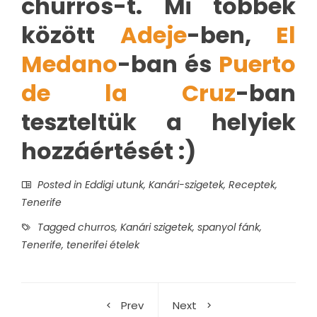
churros-t. Mi többek
között
Adeje
-ben,
El
Medano
-ban és
Puerto
de la Cruz
-ban
teszteltük a helyiek
hozzáértését :)
Posted in
Eddigi utunk
,
Kanári-szigetek
,
Receptek
,
Tenerife
Tagged
churros
,
Kanári szigetek
,
spanyol fánk
,
Tenerife
,
tenerifei ételek
Prev
Next