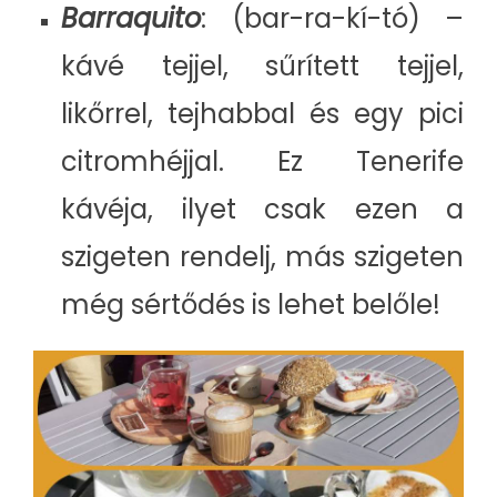
Barraquito
: (bar-ra-kí-tó) –
kávé tejjel, sűrített tejjel,
likőrrel, tejhabbal és egy pici
citromhéjjal. Ez Tenerife
kávéja, ilyet csak ezen a
szigeten rendelj, más szigeten
még sértődés is lehet belőle!