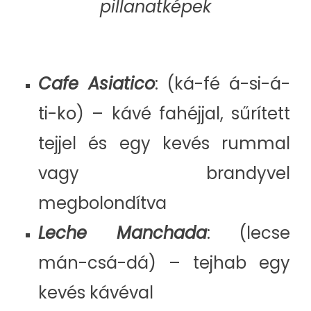
pillanatképek
Cafe Asiatico
: (ká-fé á-si-á-
ti-ko) – kávé fahéjjal, sűrített
tejjel és egy kevés rummal
vagy brandyvel
megbolondítva
Leche Manchada
: (lecse
mán-csá-dá) – tejhab egy
kevés kávéval