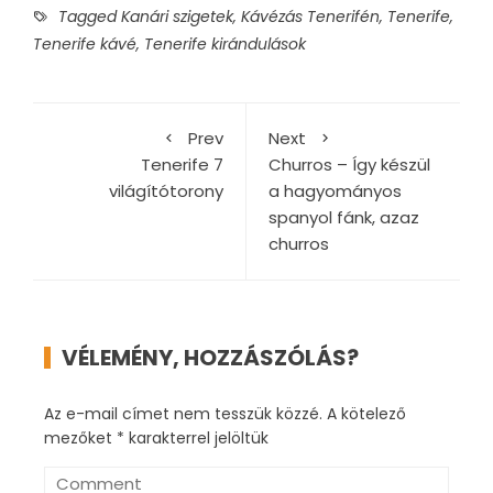
Tagged
Kanári szigetek
,
Kávézás Tenerifén
,
Tenerife
,
Tenerife kávé
,
Tenerife kirándulások
Prev
Next
Tenerife 7
Churros – Így készül
világítótorony
a hagyományos
spanyol fánk, azaz
churros
VÉLEMÉNY, HOZZÁSZÓLÁS?
Az e-mail címet nem tesszük közzé.
A kötelező
mezőket
*
karakterrel jelöltük