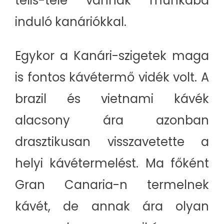
telis-tele vannak munkába
induló kanáriókkal.
Egykor a Kanári-szigetek maga
is fontos kávétermő vidék volt. A
brazil és vietnami kávék
alacsony ára azonban
drasztikusan visszavetette a
helyi kávétermelést. Ma főként
Gran Canaria-n termelnek
kávét, de annak ára olyan