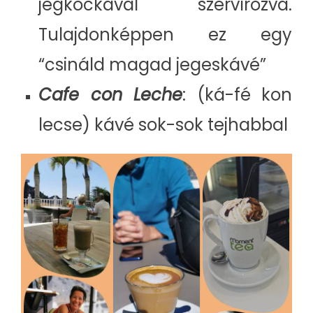
jégkockával szervírozva.
Tulajdonképpen ez egy
“csináld magad jegeskávé”
Cafe con Leche
: (ká-fé kon
lecse) kávé sok-sok tejhabbal