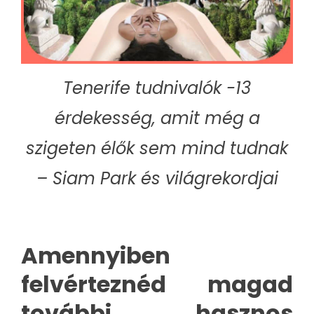
Tenerife tudnivalók -13
érdekesség, amit még a
szigeten élők sem mind tudnak
– Siam Park és világrekordjai
Amennyiben
felvérteznéd magad
további hasznos