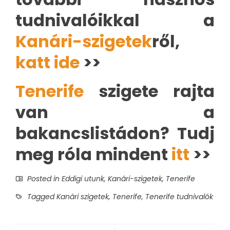
tudnivalóikkal a
Kanári-szigetek
ről,
katt ide
>>
Tenerife
szigete rajta
van a
bakancslistádon? Tudj
meg róla mindent
itt
>>
Posted in
Eddigi utunk
,
Kanári-szigetek
,
Tenerife
Tagged
Kanári szigetek
,
Tenerife
,
Tenerife tudnivalók