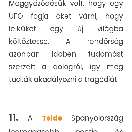
Meggyőződésük volt, hogy egy
UFO fogja őket várni, hogy
lelküket egy új világba
költöztesse. A rendőrség
azonban időben tudomást
szerzett a dologról, így meg
tudták akadályozni a tragédiát.
11.
A
Teide
Spanyolország
legmagasabb pontja, és