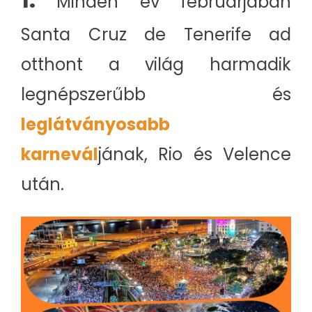
Minden év februárjában
Santa Cruz de Tenerife ad
otthont a világ harmadik
legnépszerűbb és
leglátványosabb
karnevál
jának, Rio és Velence
után.