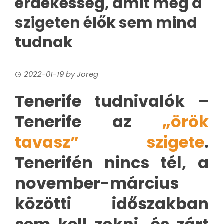
érdekesség, amit még a
szigeten élők sem mind
tudnak
2022-01-19
by
Joreg
Tenerife tudnivalók –
Tenerife az
„örök
tavasz” szigete
.
Tenerifén nincs tél, a
november-március
közötti időszakban