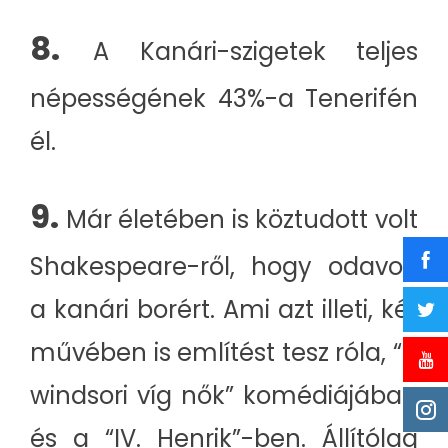
8.
A Kanári-szigetek teljes
népességének 43%-a Tenerifén
él.
9.
Már életében is köztudott volt
Shakespeare-ről, hogy odavolt
a kanári borért. Ami azt illeti, két
művében is említést tesz róla, “A
windsori víg nők” komédiájában
és a “IV. Henrik”-ben. Állítólag