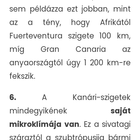
sem példázza ezt jobban, mint
az a tény, hogy Afrikától
Fuerteventura szigete 100 km,
míg Gran Canaria az
anyaországtól úgy 1 200 km-re
fekszik.
6.
A Kanári-szigetek
mindegyikének
saját
mikroklímája van
. Ez a sivatagi
száraztól a szubtrópusiig bármi