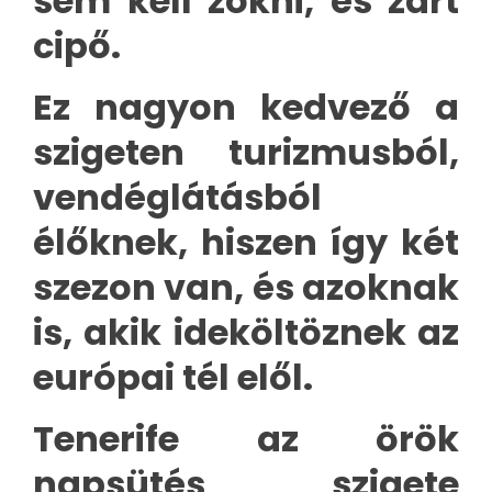
sem kell zokni, és zárt
cipő.
Ez nagyon kedvező a
szigeten turizmusból,
vendéglátásból
élőknek, hiszen így két
szezon van, és azoknak
is, akik ideköltöznek az
európai tél elől.
Tenerife az örök
napsütés szigete