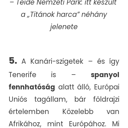
– Teide Nemzeti Park: itt készült
a „Titánok harca” néhány
jelenete
5.
A Kanári-szigetek – és így
Tenerife is –
spanyol
fennhatóság
alatt álló, Európai
Uniós tagállam, bár földrajzi
értelemben Közelebb van
Afrikához, mint Európához. Mi