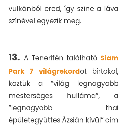
vulkánból ered, így színe a láva
színével egyezik meg.
13.
A Tenerifén található
Siam
Park 7 világrekord
ot birtokol,
köztük a “világ legnagyobb
mesterséges hulláma”, a
“legnagyobb thai
épületegyüttes Ázsián kívül” cím