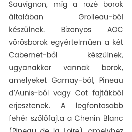
Sauvignon, míg a rozé borok
általában Grolleau-ból
készülnek. Bizonyos AOC
vörösborok egyértelműen a két
Cabernet-ből készülnek,
ugyanakkor vannak borok,
amelyeket Gamay-ból, Pineau
d’Aunis-ból vagy Cot fajtákból
erjesztenek. A legfontosabb
fehér szőlőfajta a Chenin Blanc
(Pineau de la Loire), amelyhez