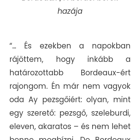
hazája
“… És ezekben a napokban
rájöttem, hogy inkább a
határozottabb Bordeaux-ért
rajongom. Én már nem vagyok
oda Ay pezsgőiért: olyan, mint
egy szerető: pezsgő, szeleburdi,
eleven, akaratos – és nem lehet
benne megbízni. De Bordeaux