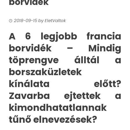
borvidék
2018-09-15
by
EletValtok
A 6 legjobb francia
borvidék – Mindig
töprengve álltál a
borszaküzletek
kínálata előtt?
Zavarba ejtettek a
kimondhatatlannak
tűnő elnevezések?