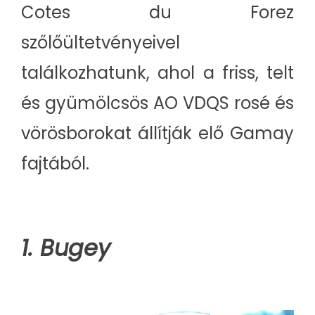
Cotes du Forez
szőlőültetvényeivel
találkozhatunk, ahol a friss, telt
és gyümölcsös AO VDQS rosé és
vörösborokat állítják elő Gamay
fajtából.
1. Bugey