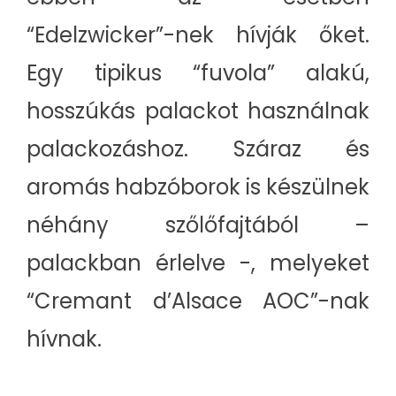
“Edelzwicker”-nek hívják őket.
Egy tipikus “fuvola” alakú,
hosszúkás palackot használnak
palackozáshoz. Száraz és
aromás habzóborok is készülnek
néhány szőlőfajtából –
palackban érlelve -, melyeket
“Cremant d’Alsace AOC”-nak
hívnak.