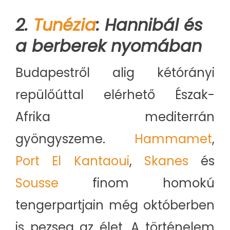
2.
Tunézia
: Hannibál és
a berberek nyomában
Budapestről alig kétórányi
repülőúttal elérhető Észak-
Afrika mediterrán
gyöngyszeme.
Hammamet
,
Port El Kantaoui
,
Skanes
és
Sousse
finom homokú
tengerpartjain még októberben
is pezseg az élet. A történelem