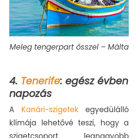
Meleg tengerpart ősszel – Málta
4.
Tenerife
: egész évben
napozás
A
Kanári-szigetek
egyedülálló
klímája lehetővé teszi, hogy a
szigetcsoport legnagyobb