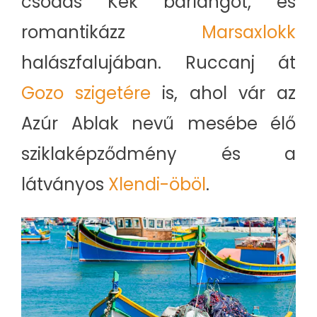
csodás Kék barlangot, és
romantikázz
Marsaxlokk
halászfalujában. Ruccanj át
Gozo szigetére
is, ahol vár az
Azúr Ablak nevű mesébe élő
sziklaképződmény és a
látványos
Xlendi-öböl
.