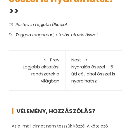
>>
Posted in
Legjobb Úticélok
Tagged
tengerpart
,
utazás
,
utazás ősszel
Prev
Next
Legjobb oktatási
Nyaralás ősszel – 5
rendszerek a
úti cél, ahol ősszel is
világban
nyaralhatsz
VÉLEMÉNY, HOZZÁSZÓLÁS?
Az e-mail címet nem tesszük közzé.
A kötelező