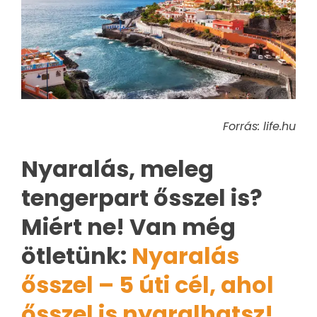
Forrás: life.hu
Nyaralás, meleg
tengerpart ősszel is?
Miért ne! Van még
ötletünk:
Nyaralás
ősszel – 5 úti cél, ahol
ősszel is nyaralhatsz!