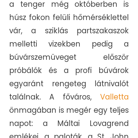
a tenger még októberben is
húsz fokon felüli hőmérséklettel
vár, a sziklás partszakaszok
melletti vizekben pedig a
búvárszemüveget először
próbálók és a profi búvárok
egyaránt rengeteg látnivalót
találnak. A főváros,
Valletta
önmagában is megér egy teljes
napot: a Máltai Lovagrend
emlékei, a paloták, a St. John