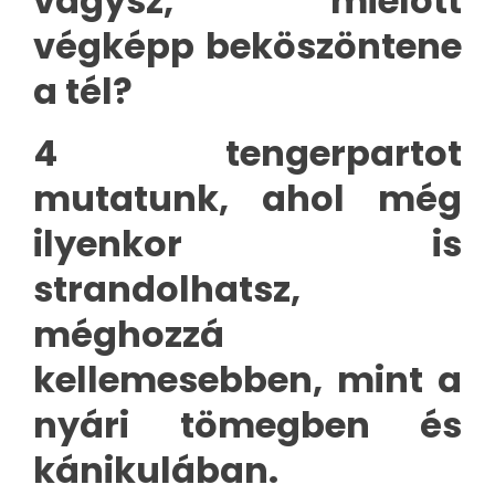
vágysz, mielőtt
végképp beköszöntene
a tél?
4 tengerpartot
mutatunk, ahol még
ilyenkor is
strandolhatsz,
méghozzá
kellemesebben, mint a
nyári tömegben és
kánikulában.