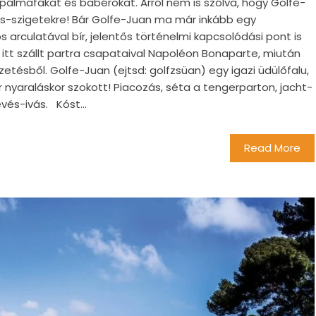
pálmafákat és babérokat. Arról nem is szólva, hogy Golfe-
ins-szigetekre! Bár Golfe-Juan ma már inkább egy
 arculatával bír, jelentős történelmi kapcsolódási pont is
n itt szállt partra csapataival Napoléon Bonaparte, miután
tésből. Golfe-Juan (ejtsd: golfzsüan) egy igazi üdülőfalu,
er nyaraláskor szokott! Piacozás, séta a tengerparton, jacht-
vés-ivás. Kóst...
Read More