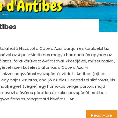
tibes
található Nizzától a Côte d'Azur partján és körülbelül tíz
kosával az Alpes-Maritimes megye harmadik és egyben az
latos, fallal körülvett óvárosával, kikötőjével, múzeumaival,
yértelműen kötelező állomás a Côte d'Azur-i
 nizzai nagyvárosi nyüzsgéstől védett Antibes (ejtsd:
gy bájos kisváros, ahol jó az élet. Fedezd fel sikátorait, kis
andolj egyet (végre) egy homokos tengerparton, majd
ak övezte óváros páratlan éjszakai pezsgését. Antibes
yon fiatalos tengerparti kisváros. An...
Read More