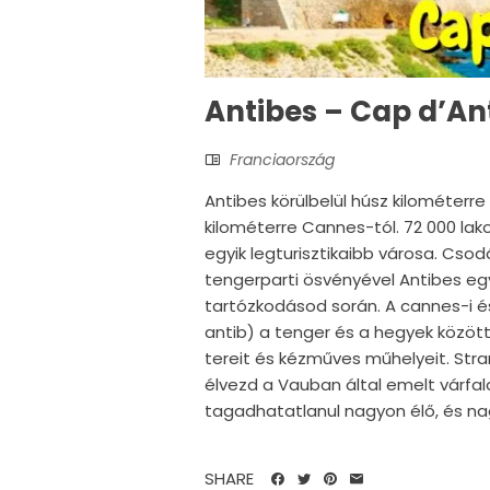
Antibes – Cap d’An
Franciaország
Antibes körülbelül húsz kilométerre 
kilométerre Cannes-tól. 72 000 la
egyik legturisztikaibb városa. Csodá
tengerparti ösvényével Antibes eg
tartózkodásod során. A cannes-i és
antib) a tenger és a hegyek között e
tereit és kézműves műhelyeit. Str
élvezd a Vauban által emelt várfal
tagadhatatlanul nagyon élő, és nag
SHARE