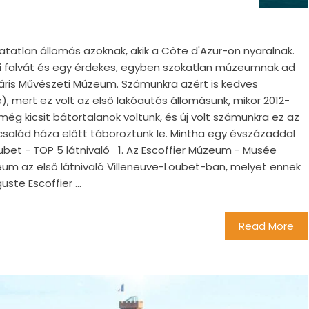
atatlan állomás azoknak, akik a Côte d'Azur-on nyaralnak.
ri falvát és egy érdekes, egyben szokatlan múzeumnak ad
ináris Művészeti Múzeum. Számunkra azért is kedves
é), mert ez volt az első lakóautós állomásunk, mikor 2012-
még kicsit bátortalanok voltunk, és új volt számunkra ez az
család háza előtt táboroztunk le. Mintha egy évszázaddal
Loubet - TOP 5 látnivaló 1. Az Escoffier Múzeum - Musée
úzeum az első látnivaló Villeneuve-Loubet-ban, melyet ennek
ste Escoffier ...
Read More