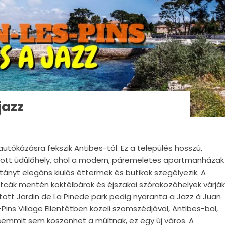
jazz
utókázásra fekszik Antibes-tól. Ez a település hosszú,
apott üdülőhely, ahol a modern, páremeletes apartmanházak
ányt elegáns kiülős éttermek és butikok szegélyezik. A
utcák mentén koktélbárok és éjszakai szórakozóhelyek várják
tott Jardin de La Pinede park pedig nyaranta a Jazz à Juan
ins Village Ellentétben közeli szomszédjával, Antibes-bal,
 semmit sem köszönhet a múltnak, ez egy új város. A