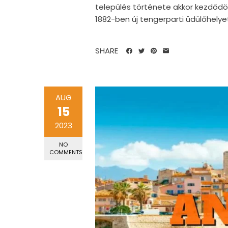
település története akkor kezdődött
1882-ben új tengerparti üdülőhelyet 
SHARE
AUG
15
2023
NO
COMMENTS