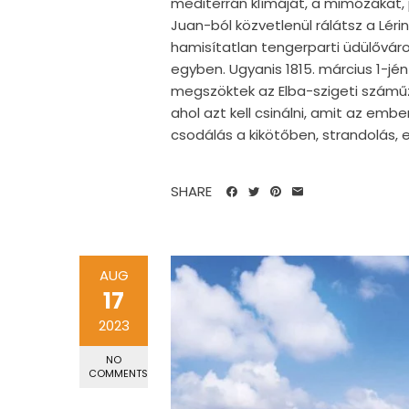
mediterrán klímáját, a mimózákat, 
Juan-ból közvetlenül rálátsz a Lér
hamisítatlan tengerparti üdülőváros
egyben. Ugyanis 1815. március 1-jé
megszöktek az Elba-szigeti száműze
ahol azt kell csinálni, amit az emb
csodálás a kikötőben, strandolás, e
SHARE
AUG
17
2023
NO
COMMENTS