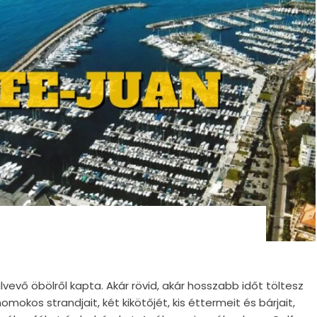
vevő öbölről kapta. Akár rövid, akár hosszabb időt töltesz
omokos strandjait, két kikötőjét, kis éttermeit és bárjait,