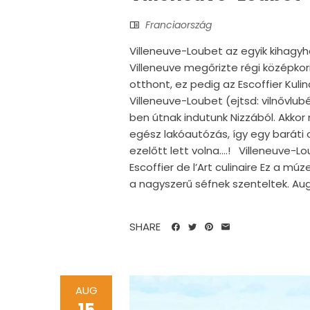
Franciaország
Villeneuve-Loubet az egyik kihagyh
Villeneuve megőrizte régi középko
otthont, ez pedig az Escoffier Kul
Villeneuve-Loubet (ejtsd: vilnővlub
ben útnak indutunk Nizzából. Akkor 
egész lakóautózás, így egy baráti 
ezelőtt lett volna....! Villeneuve-
Escoffier de l’Art culinaire Ez a m
a nagyszerű séfnek szenteltek. Augu
SHARE
AUG
15