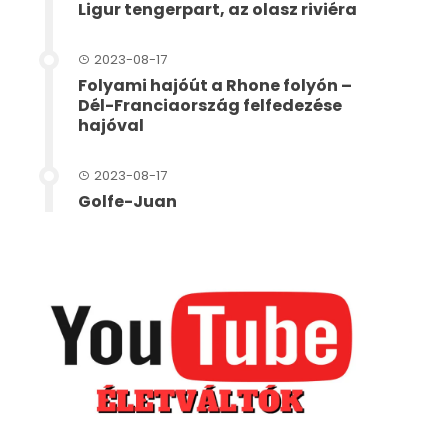
Ligur tengerpart, az olasz riviéra
2023-08-17
Folyami hajóút a Rhone folyón –
Dél-Franciaország felfedezése
hajóval
2023-08-17
Golfe-Juan