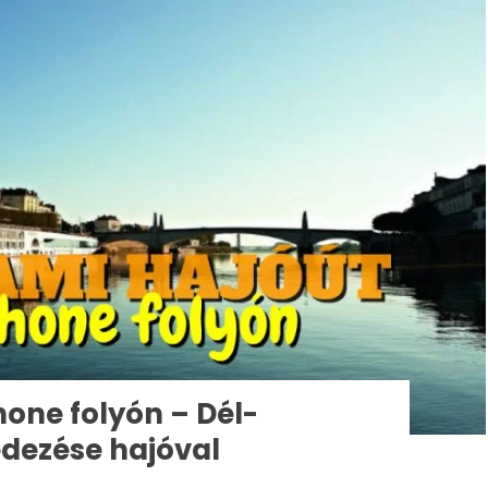
hone folyón – Dél-
edezése hajóval