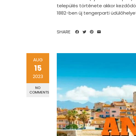
település története akkor kezdődött
1882-ben új tengerparti üdülőhelyet 
SHARE
AUG
15
2023
NO
COMMENTS