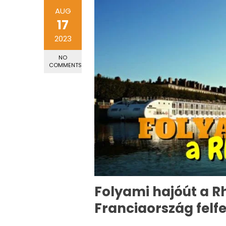
AUG
17
2023
NO
COMMENTS
Folyami hajóút a R
Franciaország felf