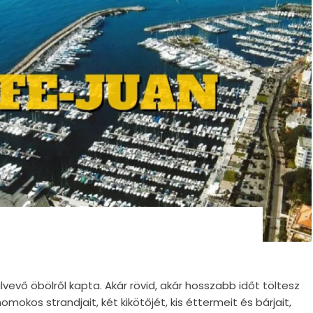
vevő öbölről kapta. Akár rövid, akár hosszabb időt töltesz
omokos strandjait, két kikötőjét, kis éttermeit és bárjait,