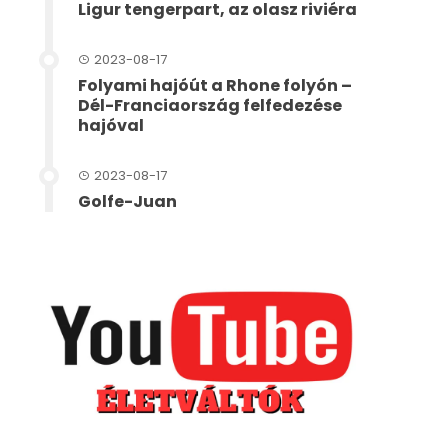
Ligur tengerpart, az olasz riviéra
2023-08-17
Folyami hajóút a Rhone folyón –
Dél-Franciaország felfedezése
hajóval
2023-08-17
Golfe-Juan