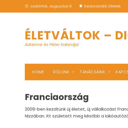
Skip
csütörtök, augusztus 6
Kedvcsináló ötletek
to
content
ÉLETVÁLTOK – D
Adrienne és Péter Kalandjai
HOME
RÓLUNK
TANÁCSAINK
KAPC
Franciaország
2009-ben kezdtünk új életet, új vállalkozást Fr
Nizzában. Itt született meg később a lakóautózás