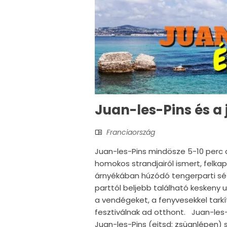
Juan-les-Pins és a 
Franciaország
Juan-les-Pins mindösze 5-10 perc a
homokos strandjairól ismert, felk
árnyékában húzódó tengerparti sét
parttól beljebb található keskeny 
a vendégeket, a fenyvesekkel tarkí
fesztiválnak ad otthont. Juan-les-P
Juan-les-Pins (ejtsd: zsüanlépen)