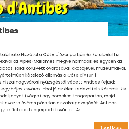
tibes
található Nizzától a Côte d'Azur partján és körülbelül tíz
kosával az Alpes-Maritimes megye harmadik és egyben az
latos, fallal körülvett óvárosával, kikötőjével, múzeumaival,
yértelműen kötelező állomás a Côte d'Azur-i
 nizzai nagyvárosi nyüzsgéstől védett Antibes (ejtsd:
gy bájos kisváros, ahol jó az élet. Fedezd fel sikátorait, kis
andolj egyet (végre) egy homokos tengerparton, majd
ak övezte óváros páratlan éjszakai pezsgését. Antibes
yon fiatalos tengerparti kisváros. An...
Read More