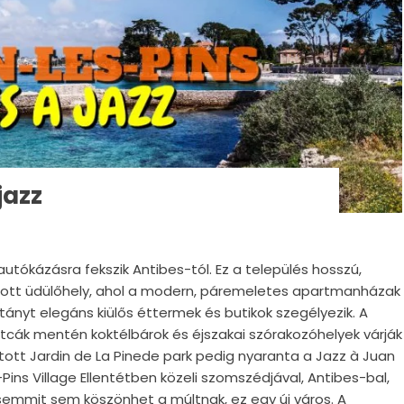
jazz
utókázásra fekszik Antibes-tól. Ez a település hosszú,
apott üdülőhely, ahol a modern, páremeletes apartmanházak
ányt elegáns kiülős éttermek és butikok szegélyezik. A
utcák mentén koktélbárok és éjszakai szórakozóhelyek várják
tott Jardin de La Pinede park pedig nyaranta a Jazz à Juan
ins Village Ellentétben közeli szomszédjával, Antibes-bal,
 semmit sem köszönhet a múltnak, ez egy új város. A