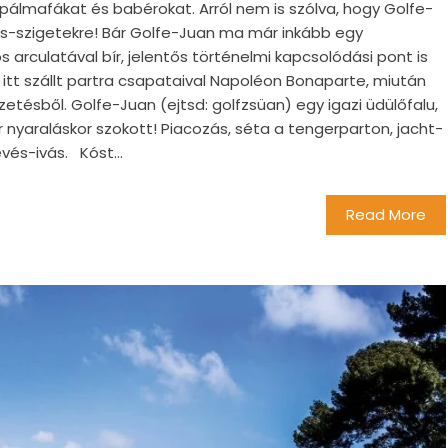
pálmafákat és babérokat. Arról nem is szólva, hogy Golfe-
ins-szigetekre! Bár Golfe-Juan ma már inkább egy
 arculatával bír, jelentős történelmi kapcsolódási pont is
n itt szállt partra csapataival Napoléon Bonaparte, miután
tésből. Golfe-Juan (ejtsd: golfzsüan) egy igazi üdülőfalu,
er nyaraláskor szokott! Piacozás, séta a tengerparton, jacht-
vés-ivás. Kóst...
Read More