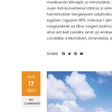
mediterrán klímáját, a mimózákat, 
Juan-ból közvetlenül rálátsz a Lér
hamisítatlan tengerparti üdülőváros
egyben. Ugyanis 1815. március 1-jé
megszöktek az Elba-szigeti száműze
ahol azt kell csinálni, amit az emb
csodálás a kikötőben, strandolás, e
SHARE
AUG
17
2023
NO
COMMENTS