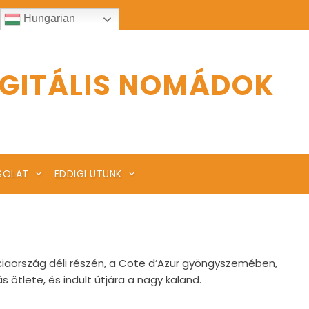
Hungarian
IGITÁLIS NOMÁDOK
SOLAT
EDDIGI UTUNK
anciaország déli részén, a Cote d’Azur gyöngyszemében,
 ötlete, és indult útjára a nagy kaland.