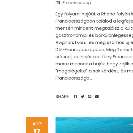
Franciaország
Egy folyami hajóút a Rhone folyón
Franciaországban találod a legfej
mentén mindent megtalálsz a kultur
gasztronómiai és borkülönlegessége
Avignon, Lyon... és még számos új 
Dél-Franciaországban. Még Teneri
sráccal, aki hajóskapitány Franciao
merre mennek a hajók, hogy zajlik e
"megelégelte" a sok kérdést, és m
Franciaországb...
SHARE
AUG
17