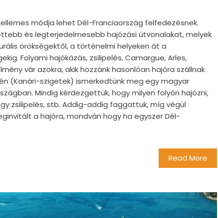
 kellemes módja lehet Dél-Franciaország felfedezésnek.
lettebb és legterjedelmesebb hajózási útvonalakat, melyek
ális örökségektől, a történelmi helyeken át a
kig. Folyami hajókázás, zsilipelés, Camargue, Arles,
élmény vár azokra, akik hozzánk hasonlóan hajóra szállnak
fén (Kanári-szigetek) ismerkedtünk meg egy magyar
rszágban. Mindig kérdezgettük, hogy milyen folyón hajózni,
gy zsilipelés, stb. Addig-addig faggattuk, míg végül
eginvitált a hajóra, mondván hogy ha egyszer Dél-
Read More