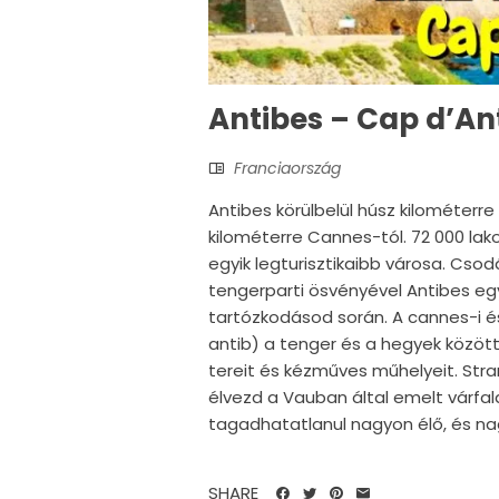
Antibes – Cap d’An
Franciaország
Antibes körülbelül húsz kilométerre 
kilométerre Cannes-tól. 72 000 la
egyik legturisztikaibb városa. Csodá
tengerparti ösvényével Antibes eg
tartózkodásod során. A cannes-i és
antib) a tenger és a hegyek között e
tereit és kézműves műhelyeit. Str
élvezd a Vauban által emelt várfal
tagadhatatlanul nagyon élő, és nag
SHARE