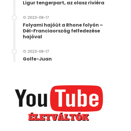
Ligur tengerpart, az olasz riviéra
2023-08-17
Folyami hajóút a Rhone folyón –
Dél-Franciaország felfedezése
hajóval
2023-08-17
Golfe-Juan