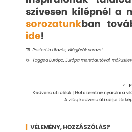
szívesen kilépnél a
sorozatunk
ban továb
ide
!
Posted in
Utazás
,
Világjárók sorozat
Tagged
Európa
,
Európa mentőautóval
,
mókusker
P
Kedvenc úti célok | Hol szeretne nyaralni a vi
A világ kedvenc úti céljai térk
VÉLEMÉNY, HOZZÁSZÓLÁS?