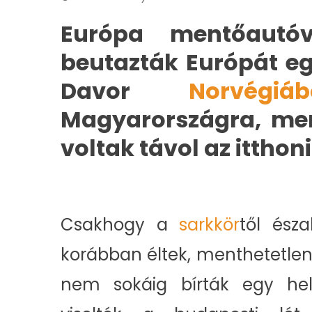
Európa mentőautóv
beutazták Európát e
Davor
Norvégiáb
Magyarországra, mer
voltak távol az itthoni
Csakhogy a
sarkkör
től ész
korábban éltek, menthetetlenü
nem sokáig bírták egy hel