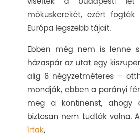
viselték a budapesti lét
mókuskerekét, ezért fogták
Európa legszebb tájait.
Ebben még nem is lenne se
házaspár az utat egy kiszupe
alig 6 négyzetméteres – otth
mondják, ebben a parányi fé
meg a kontinenst, ahogy a
biztosan nem tudták volna. 
írtak
,