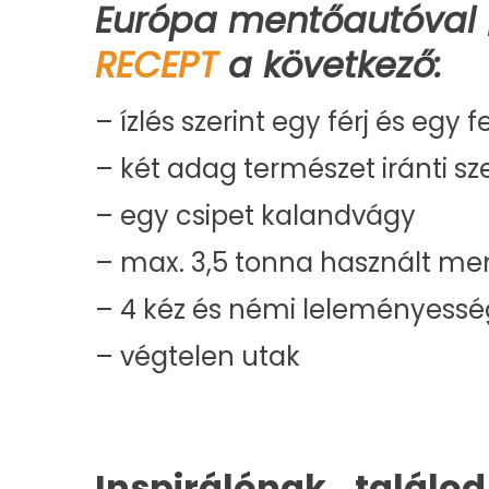
Európa mentőautóval |
RECEPT
a következő:
– ízlés szerint egy férj és egy 
– két adag természet iránti sz
– egy csipet kalandvágy
– max. 3,5 tonna használt me
– 4 kéz és némi leleményessé
– végtelen utak
Inspirálónak találo