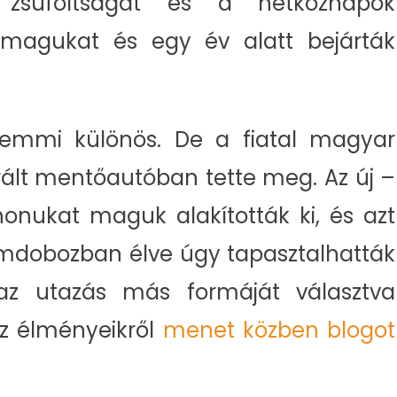
 zsúfoltságát és a hétköznapok
 magukat és egy év alatt bejárták
mmi különös. De a fiatal magyar
rált mentőautóban tette meg. Az új –
onukat maguk alakították ki, és azt
mdobozban élve úgy tapasztalhatták
z utazás más formáját választva
Az élményeikről
menet közben blogot