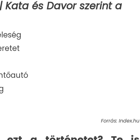
 Kata és Davor szerint a
feleség
eretet
ntőautó
g
Forrás: Index.hu
d ezt a történetet? Te is