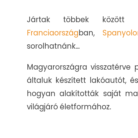
Jártak többek között
Franciaország
ban,
Spanyolo
sorolhatnánk…
Magyarországra visszatérve
általuk készített lakóautót, 
hogyan alakították saját m
világjáró életformához.