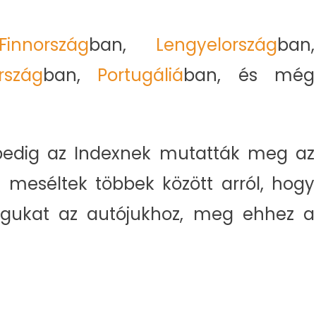
Finnország
ban,
Lengyelország
ban,
rszág
ban,
Portugáliá
ban, és még
 pedig az Indexnek mutatták meg az
és meséltek többek között arról, hogy
agukat az autójukhoz, meg ehhez a