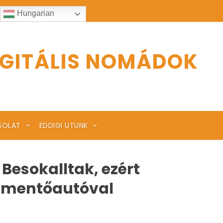
Hungarian
IGITÁLIS NOMÁDOK
SOLAT
EDDIGI UTUNK
Besokalltak, ezért
y mentőautóval