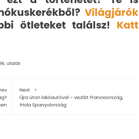
 mókuskerékből?
Világjárók
bi ötleteket találsz!
Katt
ék
,
utazás
rev
Next
lág?
Újra úton lakóautóval – viszlát Franciaország,
épen
!Hola Spanyolország