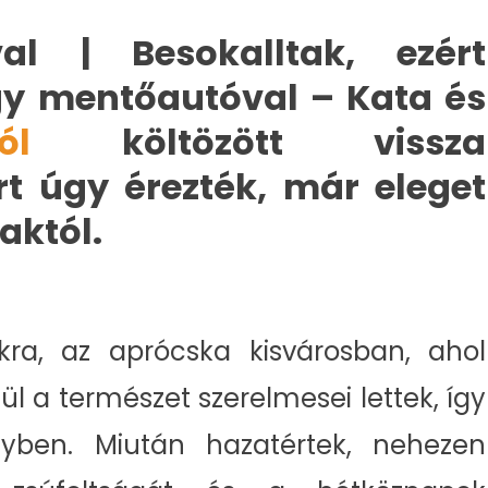
al | Besokalltak, ezért
gy mentőautóval – Kata és
ól
költözött vissza
t úgy érezték, már eleget
aktól.
akra, az aprócska kisvárosban, ahol
l a természet szerelmesei lettek, így
yben. Miután hazatértek, nehezen