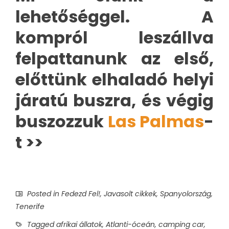
lehetőséggel. A
kompról leszállva
felpattanunk az első,
előttünk elhaladó helyi
járatú buszra, és végig
buszozzuk
Las Palmas
-
t >>
Posted in
Fedezd Fel!
,
Javasolt cikkek
,
Spanyolország
,
Tenerife
Tagged
afrikai állatok
,
Atlanti-óceán
,
camping car
,