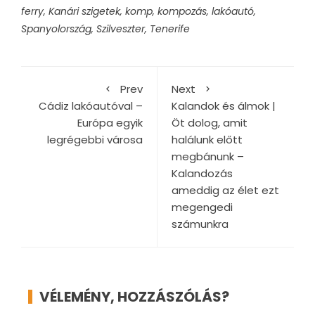
ferry
,
Kanári szigetek
,
komp
,
kompozás
,
lakóautó
,
Spanyolország
,
Szilveszter
,
Tenerife
Prev
Next
Cádiz lakóautóval –
Kalandok és álmok |
Európa egyik
Öt dolog, amit
legrégebbi városa
halálunk előtt
megbánunk –
Kalandozás
ameddig az élet ezt
megengedi
számunkra
VÉLEMÉNY, HOZZÁSZÓLÁS?