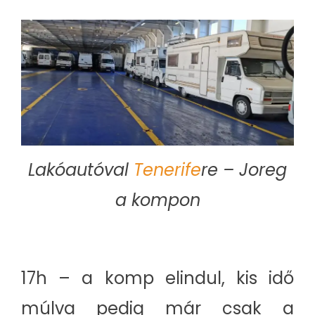
Lakóautóval
Tenerife
re – Joreg
a kompon
17h – a komp elindul, kis idő
múlva pedig már csak a