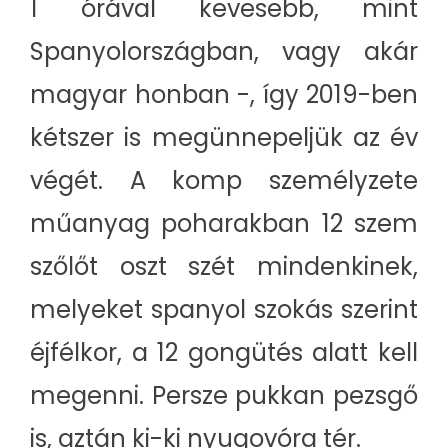
1 órával kevesebb, mint
Spanyolországban, vagy akár
magyar honban -, így 2019-ben
kétszer is megünnepeljük az év
végét. A komp személyzete
műanyag poharakban 12 szem
szőlőt oszt szét mindenkinek,
melyeket spanyol szokás szerint
éjfélkor, a 12 gongütés alatt kell
megenni. Persze pukkan pezsgő
is, aztán ki-ki nyugovóra tér.