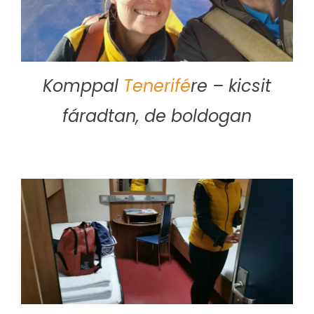
Komppal
Tenerifé
re – kicsit
fáradtan, de boldogan