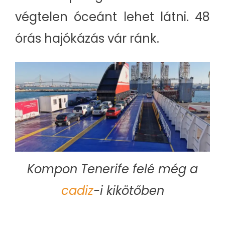
végtelen óceánt lehet látni. 48
órás hajókázás vár ránk.
Kompon Tenerife felé még a
cadiz
-i kikötőben