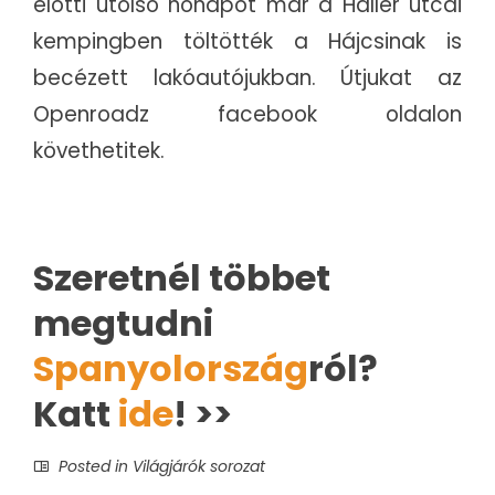
előtti utolsó hónapot már a Haller utcai
kempingben töltötték a Hájcsinak is
becézett lakóautójukban. Útjukat az
Openroadz facebook oldalon
követhetitek.
Szeretnél többet
megtudni
Spanyolország
ról?
Katt
ide
! >>
Posted in
Világjárók sorozat