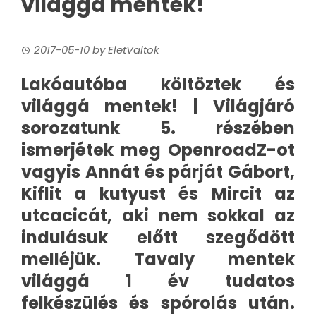
világgá mentek!
2017-05-10
by
EletValtok
Lakóautóba költöztek és
világgá mentek! | Világjáró
sorozatunk 5. részében
ismerjétek meg OpenroadZ-ot
vagyis Annát és párját Gábort,
Kiflit a kutyust és Mircit az
utcacicát, aki nem sokkal az
indulásuk előtt szegődött
melléjük. Tavaly mentek
világgá 1 év tudatos
felkészülés és spórolás után.