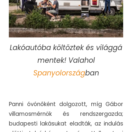
Lakóautóba költöztek és világgá
mentek! Valahol
Spanyolország
ban
Panni óvónőként dolgozott, míg Gábor
villamosmérnök és rendszergazda;
budapesti lakásukat eladták, az indulás