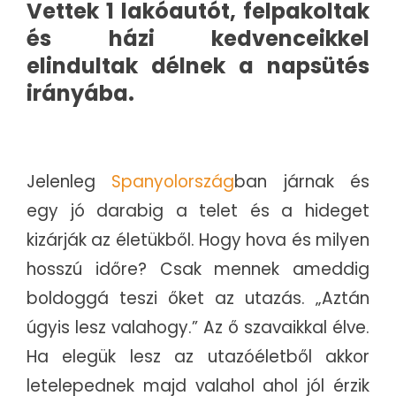
Vettek 1 lakóautót, felpakoltak
és házi kedvenceikkel
elindultak délnek a napsütés
irányába.
Jelenleg
Spanyolország
ban járnak és
egy jó darabig a telet és a hideget
kizárják az életükből. Hogy hova és milyen
hosszú időre? Csak mennek ameddig
boldoggá teszi őket az utazás. „Aztán
úgyis lesz valahogy.” Az ő szavaikkal élve.
Ha elegük lesz az utazóéletből akkor
letelepednek majd valahol ahol jól érzik