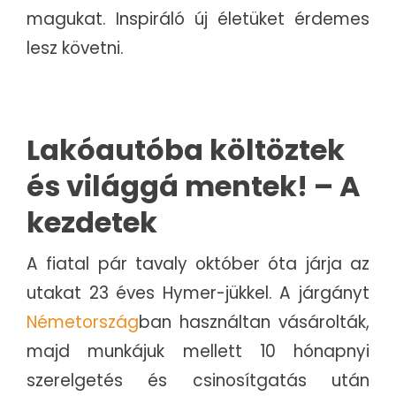
magukat. Inspiráló új életüket érdemes
lesz követni.
Lakóautóba költöztek
és világgá mentek! – A
kezdetek
A fiatal pár tavaly október óta járja az
utakat 23 éves Hymer-jükkel. A járgányt
Németország
ban használtan vásárolták,
majd munkájuk mellett 10 hónapnyi
szerelgetés és csinosítgatás után