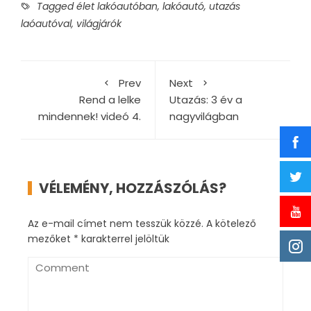
Tagged
élet lakóautóban
,
lakóautó
,
utazás
laóautóval
,
világjárók
Prev
Next
Rend a lelke
Utazás: 3 év a
mindennek! videó 4.
nagyvilágban
VÉLEMÉNY, HOZZÁSZÓLÁS?
Az e-mail címet nem tesszük közzé.
A kötelező
mezőket
*
karakterrel jelöltük