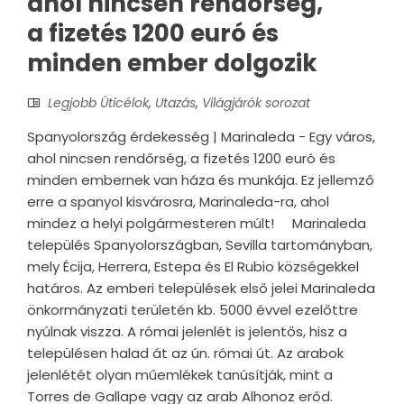
ahol nincsen rendőrség,
a fizetés 1200 euró és
minden ember dolgozik
Legjobb Úticélok
,
Utazás
,
Világjárók sorozat
Spanyolország érdekesség | Marinaleda - Egy város,
ahol nincsen rendőrség, a fizetés 1200 euró és
minden embernek van háza és munkája. Ez jellemző
erre a spanyol kisvárosra, Marinaleda-ra, ahol
mindez a helyi polgármesteren múlt! Marinaleda
település Spanyolországban, Sevilla tartományban,
mely Écija, Herrera, Estepa és El Rubio községekkel
határos. Az emberi települések első jelei Marinaleda
önkormányzati területén kb. 5000 évvel ezelőttre
nyúlnak viszza. A római jelenlét is jelentős, hisz a
településen halad át az ún. római út. Az arabok
jelenlétét olyan műemlékek tanúsítják, mint a
Torres de Gallape vagy az arab Alhonoz erőd.