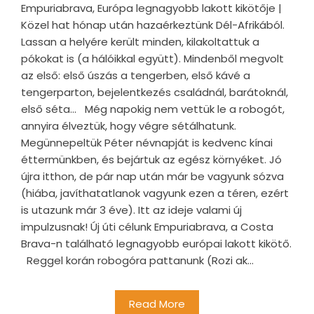
Empuriabrava, Európa legnagyobb lakott kikötője |
Közel hat hónap után hazaérkeztünk Dél-Afrikából.
Lassan a helyére került minden, kilakoltattuk a
pókokat is (a hálóikkal együtt). Mindenből megvolt
az első: első úszás a tengerben, első kávé a
tengerparton, bejelentkezés családnál, barátoknál,
első séta... Még napokig nem vettük le a robogót,
annyira élveztük, hogy végre sétálhatunk.
Megünnepeltük Péter névnapját is kedvenc kínai
éttermünkben, és bejártuk az egész környéket. Jó
újra itthon, de pár nap után már be vagyunk sózva
(hiába, javíthatatlanok vagyunk ezen a téren, ezért
is utazunk már 3 éve). Itt az ideje valami új
impulzusnak! Új úti célunk Empuriabrava, a Costa
Brava-n található legnagyobb európai lakott kikötő.
Reggel korán robogóra pattanunk (Rozi ak...
Read More