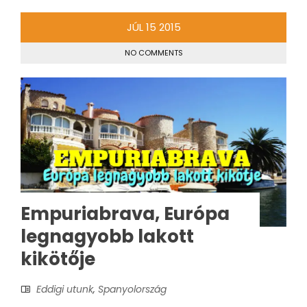
JÚL
15
2015
NO COMMENTS
Empuriabrava, Európa
legnagyobb lakott
kikötője
Eddigi utunk
,
Spanyolország