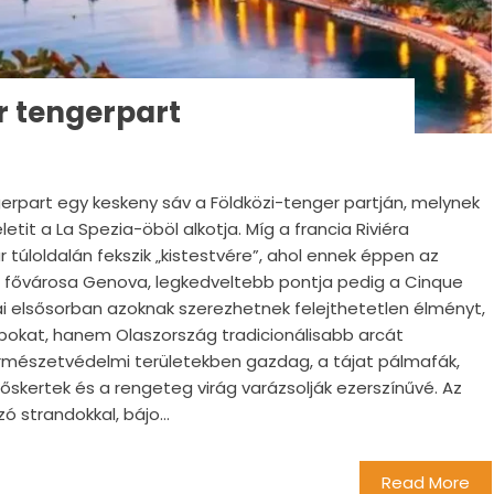
ur tengerpart
ngerpart egy keskeny sáv a Földközi-tenger partján, melynek
etit a La Spezia-öböl alkotja. Míg a francia Riviéra
ár túloldalán fekszik „kistestvére”, ahol ennek éppen az
égió fővárosa Genova, legkedveltebb pontja pedig a Cinque
lvai elsősorban azoknak szerezhetnek felejthetetlen élményt,
pokat, hanem Olaszország tradicionálisabb arcát
rmészetvédelmi területekben gazdag, a tájat pálmafák,
őlőskertek és a rengeteg virág varázsolják ezerszínűvé. Az
ó strandokkal, bájo...
Read More