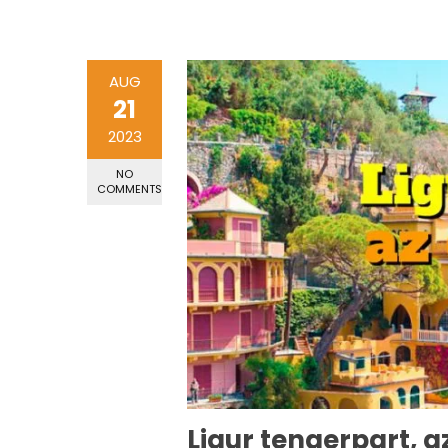
AUG
21
2023
NO
COMMENTS
Ligur tengerpart, az