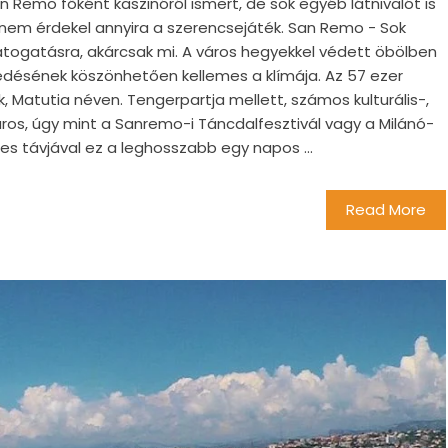
an Remo főként kaszinóról ismert, de sok egyéb látnivalót is
 nem érdekel annyira a szerencsejáték. San Remo - Sok
látogatásra, akárcsak mi. A város hegyekkel védett öbölben
kedésének köszönhetően kellemes a klímája. Az 57 ezer
, Matutia néven. Tengerpartja mellett, számos kulturális-,
ros, úgy mint a Sanremo-i Táncdalfesztivál vagy a Milánó-
s távjával ez a leghosszabb egy napos ...
Read More