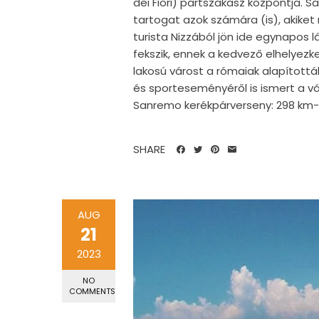
dei Fiori) partszakasz központja. S
tartogat azok számára (is), akiket
turista Nizzából jön ide egynapos 
fekszik, ennek a kedvező elhelyez
lakosú várost a rómaiak alapították
és sporteseményéről is ismert a vá
Sanremo kerékpárverseny: 298 km-e
SHARE
AUG
21
2023
NO
COMMENTS