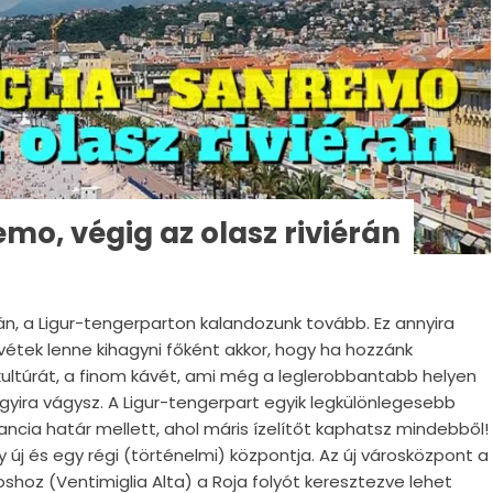
mo, végig az olasz riviérán
érán, a Ligur-tengerparton kalandozunk tovább. Ez annyira
vétek lenne kihagyni főként akkor, hogy ha hozzánk
kultúrát, a finom kávét, ami még a leglerobbantabb helyen
fagyira vágysz. A Ligur-tengerpart egyik legkülönlegesebb
rancia határ mellett, ahol máris ízelítőt kaphatsz mindebből!
 új és egy régi (történelmi) központja. Az új városközpont a
hoz (Ventimiglia Alta) a Roja folyót keresztezve lehet