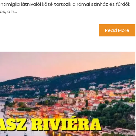
 Ventimiglia látnivalói közé tartozik a római színház és fürdők
, a h...
Read More