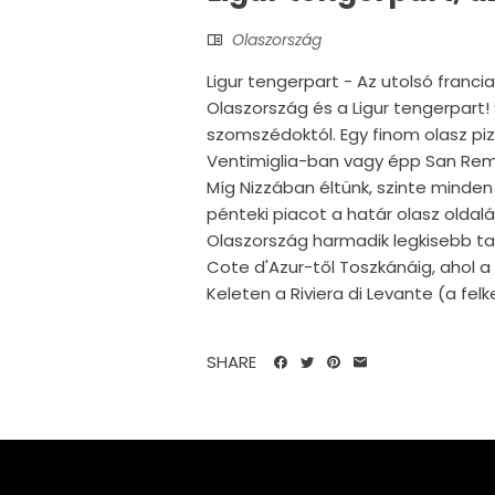
Olaszország
Ligur tengerpart - Az utolsó franc
Olaszország és a Ligur tengerpart! Ső
szomszédoktól. Egy finom olasz piz
Ventimiglia-ban vagy épp San Rem
Míg Nizzában éltünk, szinte minde
pénteki piacot a határ olasz oldalán,
Olaszország harmadik legkisebb ta
Cote d'Azur-től Toszkánáig, ahol a
Keleten a Riviera di Levante (a felk
SHARE