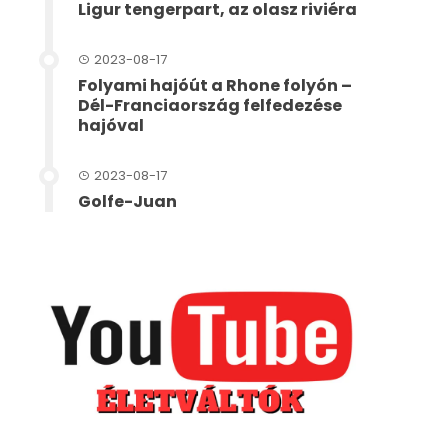
Ligur tengerpart, az olasz riviéra
2023-08-17
Folyami hajóút a Rhone folyón –
Dél-Franciaország felfedezése
hajóval
2023-08-17
Golfe-Juan