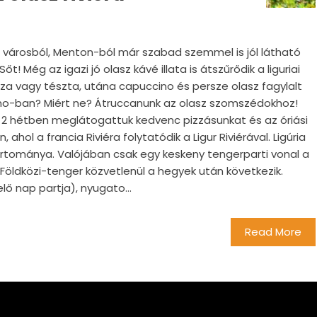
ia városból, Menton-ból már szabad szemmel is jól látható
t! Még az igazi jó olasz kávé illata is átszűrődik a liguriai
za vagy tészta, utána capuccino és persze olasz fagylalt
o-ban? Miért ne? Átruccanunk az olasz szomszédokhoz!
n 2 hétben meglátogattuk kedvenc pizzásunkat és az óriási
 ahol a francia Riviéra folytatódik a Ligur Riviérával. Ligúria
rtománya. Valójában csak egy keskeny tengerparti vonal a
 Földközi-tenger közvetlenül a hegyek után következik.
elő nap partja), nyugato...
Read More