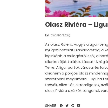
Olasz Riviéra – Lig
Olaszország
Az olasz Riviéra, vagyis a Ligur-te
nyugati határát Franciaország, a kel
leginkább a csillogásról szól, a hat
ellenkezőjét találjuk. Lássuk! A r
Terre. A ligur partok városai és fa
akik nem a pörgős olasz mindenna
szeretnénk megismerni. Liguria te
fenyők, olíva- és citromligetek, sz
olasz Riviéra azúrkék tengerrel, vonz
SHARE