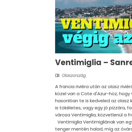
Ventimiglia – Sanre
Olaszország
A francia riviéra után az olasz rivi
közel van a Cote d'Azur-höz, hogy 
hasonlóan te is kedveled az olasz 
is tökéletes, vagy egy jó pizzára, 
városa Ventimiglia, közvetlenül a f
Ventimiglia Ventimigliának van egy
tenger mentén halad, míg az óváros