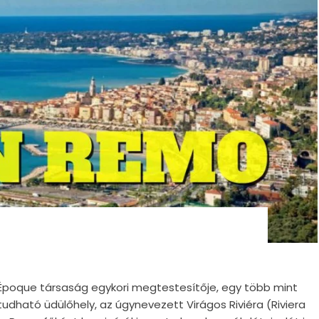
Époque társaság egykori megtestesítője, egy több mint
dható üdülőhely, az úgynevezett Virágos Riviéra (Riviera