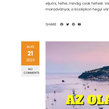
eljutni, felfel, mindig csak felfelé.
maradványai, a középkori hegyi város
SHARE
AUG
21
2023
NO
COMMENTS