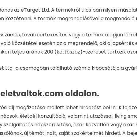
ajdonos az eTarget Ltd. A termékről tilos bármilyen másola
en közzétenni. A termék megrendelésével a megrendelő n
visszaélés, továbbértékesítés vagy a termék alapján létr
aló közzététel esetén az a megrendelő, aki a jogsértés 
ri teljes árának 200 (kettőszáz)-szeresét tartozik azonn
et Ltd., a csomagban található számla kibocsátója a gyá
.eletvaltok.com oldalon.
i díj megfizetése mellett lehet hirdetést beírni. Kifejez
 tanácsok, életcél konzultáció, valamint utazással, living 
 szolgáltatás népszerűsítése, akár közvetlen vagy akár
szólónak, új témát indít, saját szakértelmét hirdeti. A 