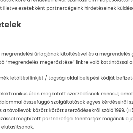
át illetve esetekként partnercégeink hirdetéseinek küldés
telek
ak megrendelési űrlapjának kitöltésével és a megrendelé
ó “megrendelés megerősítése” linkre való kattintással a f
mék letöltési linkjét / tagsági oldal belépési kódját befi
ektronikus úton megkötött szerződésnek minősül, amely
alommal összefüggő szolgáltatások egyes kérdéseiről szóló
a távollevők között kötött szerződésekről szóló 1999. (II
mazással megbízott partnercégei fenntartják magának a j
 elutasítsanak.