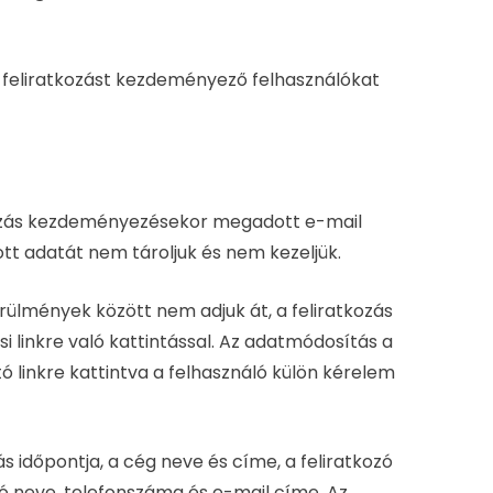
al feliratkozást kezdeményező felhasználókat
atkozás kezdeményezésekor megadott e-mail
tt adatát nem tároljuk és nem kezeljük.
ülmények között nem adjuk át, a feliratkozás
i linkre való kattintással. Az adatmódosítás a
ó linkre kattintva a felhasználó külön kérelem
ás időpontja, a cég neve és címe, a feliratkozó
tó neve, telefonszáma és e-mail címe. Az