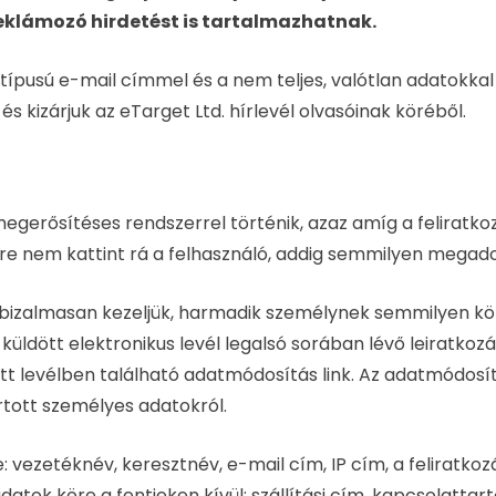
reklámozó hirdetést is tartalmazhatnak.
 típusú e-mail címmel és a nem teljes, valótlan adatokk
és kizárjuk az eTarget Ltd. hírlevél olvasóinak köréből.
a megerősítéses rendszerrel történik, azaz amíg a felir
kre nem kattint rá a felhasználó, addig semmilyen megado
 bizalmasan kezeljük, harmadik személynek semmilyen kör
ldött elektronikus levél legalsó sorában lévő leiratkozás
ött levélben található adatmódosítás link. Az adatmódosít
artott személyes adatokról.
: vezetéknév, keresztnév, e-mail cím, IP cím, a feliratkoz
tok köre a fentieken kívül: szállítási cím, kapcsolattar