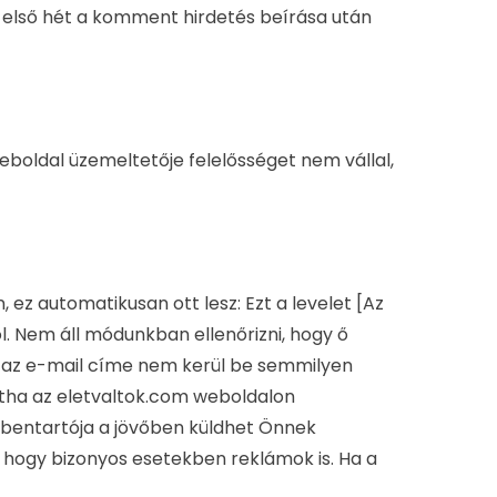
az első hét a komment hirdetés beírása után
eboldal üzemeltetője felelősséget nem vállal,
, ez automatikusan ott lesz: Ezt a levelet [Az
l. Nem áll módunkban ellenőrizni, hogy ő
t, az e-mail címe nem kerül be semmilyen
intha az eletvaltok.com weboldalon
zembentartója a jövőben küldhet Önnek
, hogy bizonyos esetekben reklámok is. Ha a