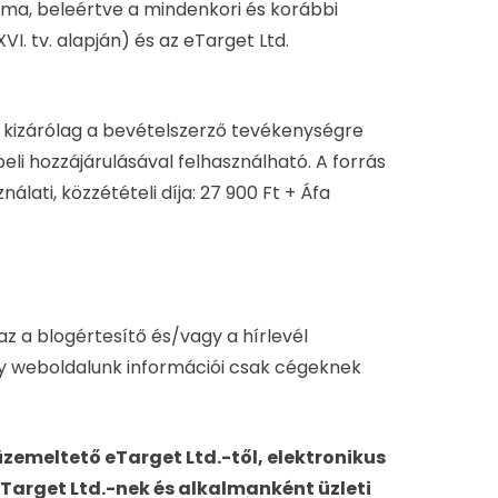
alma, beleértve a mindenkori és korábbi
VI. tv. alapján) és az eTarget Ltd.
m kizárólag a bevételszerző tevékenységre
eli hozzájárulásával felhasználható. A forrás
álati, közzétételi díja: 27 900 Ft + Áfa
az a blogértesítő és/vagy a hírlevél
ogy weboldalunk információi csak cégeknek
üzemeltető eTarget Ltd.-től, elektronikus
Target Ltd.-nek és alkalmanként üzleti