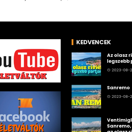
KEDVENCEK
Az olasz r
legszebb 
2023-08-2
Sanremo
2023-08-2
Ventimigl
Sanremo,
az olasz r