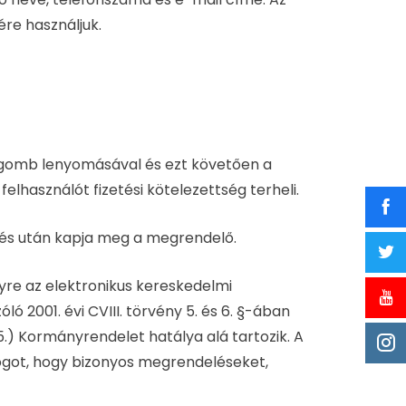
ére használjuk.
s gomb lenyomásával és ezt követően a
elhasználót fizetési kötelezettség terheli.
zetés után kapja meg a megrendelő.
re az elektronikus kereskedelmi
 2001. évi CVIII. törvény 5. és 6. §-ában
.5.) Kormányrendelet hatálya alá tartozik. A
ogot, hogy bizonyos megrendeléseket,