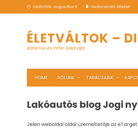
Skip
csütörtök, augusztus 6
Kedvcsináló ötletek
to
content
ÉLETVÁLTOK – D
Adrienne és Péter Kalandjai
HOME
RÓLUNK
TANÁCSAINK
KAPC
Lakóautós blog Jogi ny
Jelen weboldal oldal üzemeltetője az eTarget 