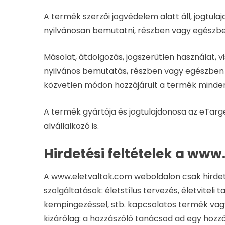
A termék szerzői jogvédelem alatt áll, jogtul
nyilvánosan bemutatni, részben vagy egészb
Másolat, átdolgozás, jogszerűtlen használat, 
nyilvános bemutatás, részben vagy egészben v
közvetlen módon hozzájárult a termék mindenko
A termék gyártója és jogtulajdonosa az eTarg
alvállalkozó is.
Hirdetési feltételek a www
A www.eletvaltok.com weboldalon csak hirdetés
szolgáltatások: életstílus tervezés, életviteli
kempingezéssel, stb. kapcsolatos termék vagy
kizárólag: a hozzászóló tanácsod ad egy hozzá