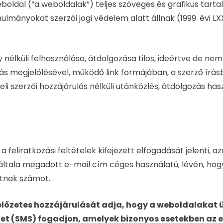
eboldal (“a weboldalak”) teljes szöveges és grafikus tart
nulmányokat szerzői jogi védelem alatt állnak (1999. évi LXX
lküli felhasználása, átdolgozása tilos, ideértve de ne
ás megjelölésével, működő link formájában, a szerző írásb
li szerzői hozzájárulás nélküli utánközlés, átdolgozás haszn
eliratkozási feltételek kifejezett elfogadását jelenti, az
 az általa megadott e-mail cím céges használatú, lévén, h
atnak számot.
t előzetes hozzájárulását adja, hogy a weboldalakat 
tet (SMS) fogadjon, amelyek bizonyos esetekben az e