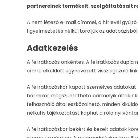
partnereinek termékeit, szolgáltatásait 
A nem létező e-mail címmel, a hírlevél gyűjtő
figyelmeztetés nélkül töröljük az adatbázisból 
Adatkezelés
A feliratkozás önkéntes. A feliratkozás dupl
címre elküldött úgynevezett visszaigazoló lin
A feliratkozáskor kapott személyes adatokat
bármikor megszüntethető bármelyik általunk kü
felhasználó által eszközölhető, minden kiküld
nélkül is tájékoztatást kaphat a róla nyilvánt
A feliratkozáskor bekért és kezelt adatok köre
szerepe a cégben. A megrendeléskor kezelt ada