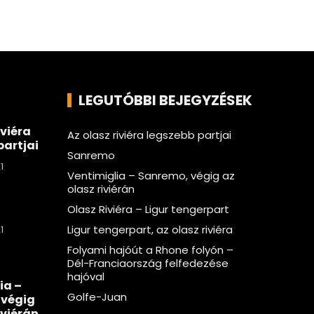
LEGUTÓBBI BEJEGYZÉSEK
iviéra
Az olasz riviéra legszebb partjai
partjai
Sanremo
1
Ventimiglia – Sanremo, végig az
olasz riviérán
Olasz Riviéra – Ligur tengerpart
Ligur tengerpart, az olasz riviéra
1
Folyami hajóút a Rhone folyón –
Dél-Franciaország felfedezése
hajóval
ia –
Golfe-Juan
 végig
iviérán