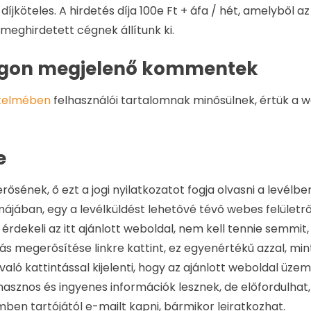
íjköteles. A hirdetés díja 100e Ft + áfa / hét, amelyből 
meghirdetett cégnek állítunk ki.
ogon megjelenő kommentek
rtelmében
felhasználói tartalomnak minősülnek, értük a w
e
ősének, ő ezt a jogi nyilatkozatot fogja olvasni a levélben
jában, egy a levélküldést lehetővé tévő webes felületrő
érdekeli az itt ajánlott weboldal, nem kell tennie semmi
lás megerősítése linkre kattint, ez egyenértékű azzal, m
 való kattintással kijelenti, hogy az ajánlott weboldal ü
hasznos és ingyenes információk lesznek, de előfordulhat
n tartójától e-mailt kapni, bármikor leiratkozhat.