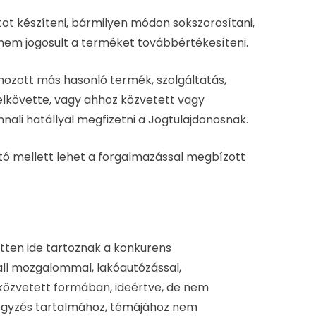
tot készíteni, bármilyen módon sokszorosítani,
em jogosult a terméket továbbértékesíteni.
ehozott más hasonló termék, szolgáltatás,
elkövette, vagy ahhoz közvetett vagy
ali hatállyal megfizetni a Jogtulajdonosnak.
rtó mellett lehet a forgalmazással megbízott
etten ide tartoznak a konkurens
small mozgalommal, lakóautózással,
 közvetett formában, ideértve, de nem
bejegyzés tartalmához, témájához nem