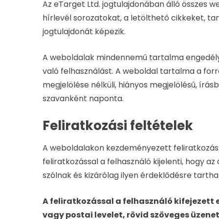
Az eTarget Ltd. jogtulajdonában álló összes w
hírlevél sorozatokat, a letölthető cikkeket, ta
jogtulajdonát képezik.
A weboldalak mindennemű tartalma engedély né
való felhasználást. A weboldal tartalma a forr
megjelölése nélküli, hiányos megjelölésű, írásbe
szavanként naponta.
Feliratkozási feltételek
A weboldalakon kezdeményezett feliratkozás a f
feliratkozással a felhasználó kijelenti, hogy
szólnak és kizárólag ilyen érdeklődésre tarth
A feliratkozással a felhasználó kifejezet
vagy postai levelet, rövid szöveges üzene