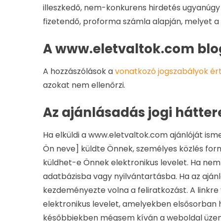
illeszkedő, nem-konkurens hirdetés ugyanúgy d
fizetendő, proforma számla alapján, melyet a 
A www.eletvaltok.com bl
A hozzászólások a
vonatkozó jogszabályok é
azokat nem ellenőrzi.
Az ajánlásadás jogi hátter
Ha elküldi a www.eletvaltok.com ajánlóját ismer
Ön neve] küldte Önnek, személyes közlés formá
küldhet-e Önnek elektronikus levelet. Ha nem 
adatbázisba vagy nyilvántartásba. Ha az aján
kezdeményezte volna a feliratkozást. A linkre
elektronikus levelet, amelyekben elsősorban 
későbbiekben mégsem kíván a weboldal üzembe