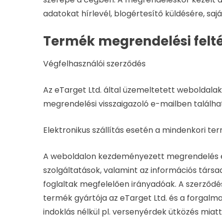
adatokat hírlevél, blogértesítő küldésére, saj
Termék megrendelési felté
Végfelhasználói szerződés
Az eTarget Ltd. által üzemeltetett weboldal
megrendelési visszaigazoló e-mailben találhat
Elektronikus szállítás esetén a mindenkori ter
A weboldalon kezdeményezett megrendelés el
szolgáltatások, valamint az információs társad
foglaltak megfelelően irányadóak. A szerződés 
termék gyártója az eTarget Ltd. és a forgal
indoklás nélkül pl. versenyérdek ütközés miatt